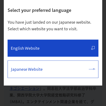
Select your preferred language
You have just landed on our Japanese website.
Select which website you want to visit.
岩越 祥晃
English Website
グロービス経営大学院教員／グロービス・マネジメ
ント・スクール教員
Japanese Website
担当科目は「
クリティカル・シンキング
」「
ビジネ
ス・プレゼンテーション
」「
ファシリテーション＆
ネゴシエーション
」。同志社大学法学部政治学科卒
業、関西学院大学大学院経営戦略研究科修了
(MBA)。エンタテインメント関連企業を経て、グ