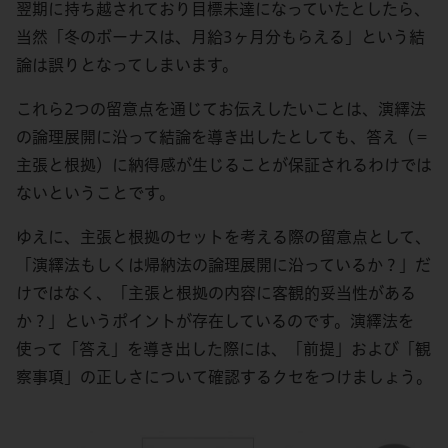
翌期に持ち越されており目標未達になっていたとしたら、
当然「冬のボーナスは、月給3ヶ月分もらえる」という結
論は誤りとなってしまいます。
これら2つの留意点を通じてお伝えしたいことは、演繹法
の論理展開に沿って結論を導き出したとしても、答え（＝
主張と根拠）に納得感が生じることが保証されるわけでは
ないということです。
ゆえに、主張と根拠のセットを考える際の留意点として、
「演繹法もしくは帰納法の論理展開に沿っているか？」だ
けではなく、「主張と根拠の内容に客観的妥当性がある
か？」というポイントが存在しているのです。演繹法を
使って「答え」を導き出した際には、「前提」および「観
察事項」の正しさについて確認するクセをつけましょう。