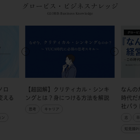
グロービス・ビジネスナレッジ
GLOBIS Business Knowledge
ノロ
【超図解】クリティカル・シンキ
なんの
変える
ングとは？身につける方法を解説
時代だ
社パラ
思考
キャリア
ョン
志
卒
知見録PI