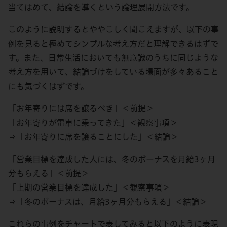
当てはめて、結論を導くという論理展開方法です。
このように説明するとややこしく聞こえますが、以下の事
例を見ると極めてシンプルな考え方だと理解できるはずで
す。また、日常生活においても無意識のうちに同じような
考え方を用いて、結論づけをしている場面が多々あること
にも気づくはずです。
「お年寄りには席を譲るべき」＜前提＞
「お年寄りが電車に乗ってきた」＜観察事項＞
⇒「お年寄りに席を譲ることにした」＜結論＞
「営業目標を達成した人には、冬のボーナスを月給3ヶ月
分もらえる」＜前提＞
「上期の営業目標を達成した」＜観察事項＞
⇒「冬のボーナスは、月給3ヶ月分もらえる」＜結論＞
これらの事例をチャートで表してみると以下のように表現