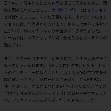
日本中、世界中から集まる
仲間
と授業で言葉を交わし、関
係を深められることです。
大学院（本科）
では
セクション
と呼ばれるコミュニティに所属します。オンラインのセク
ションには、北海道から九州まで、さらには海外に住む学
生がいて、仲間とのつながりが世界中に広がりました。コ
ロナ禍では、マスクなしで仲間に会えるのもオンラインの
魅力です。
また、グロービスでの出会いを通じて、人生が大変豊かに
なっていると感じます。ベトナム在住の方が勤める会社か
らのインタビューに協力したり、苦手な英語の学び方を仲
間に教わったりと、グロービスに根付く「GIVEする精
神」を通して、さまざまな経験を得られています。仲間の
企画する社交ダンスパーティに自社の製品を提供すること
で、ビジネスチャンスが広がったこともありました。