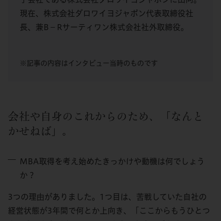
現在、株式会社ダロワイヨジャポン代表取締役社
長、兼B－Rサーティワン株式会社社外取締役。
※記事の内容はインタビュー当時のものです
会社や自身のこれからのため、「なんと
かせねば」。
MBA取得を考え始めたきっかけや動機は何でしょう
か？
3つの理由
が
ありました。1
つ目
は、
苦戦していた自社
の
経営状態が3
年
間
で何とか上向
き
、
「ここから
もうひとつ