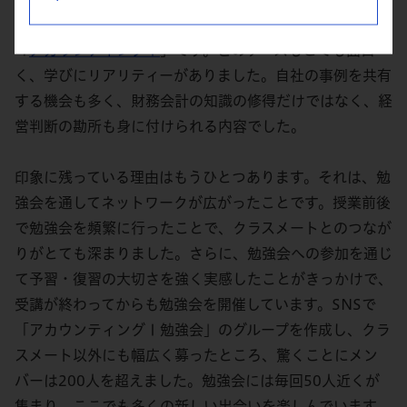
すか？
「
アカウンティングⅠ
」です。どのケースもとても面白
く、学びにリアリティーがありました。自社の事例を共有
する機会も多く、財務会計の知識の修得だけではなく、経
営判断の勘所も身に付けられる内容でした。
印象に残っている理由はもうひとつあります。それは、勉
強会を通してネットワークが広がったことです。授業前後
で勉強会を頻繁に行ったことで、クラスメートとのつなが
りがとても深まりました。さらに、勉強会への参加を通じ
て予習・復習の大切さを強く実感したことがきっかけで、
受講が終わってからも勉強会を開催しています。SNSで
「アカウンティングⅠ勉強会」のグループを作成し、クラ
スメート以外にも幅広く募ったところ、驚くことにメン
バーは200人を超えました。勉強会には毎回50人近くが
集まり、ここでも多くの新しい出会いを楽しんでいます。