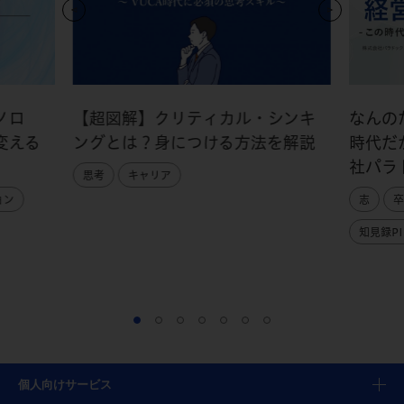
ノロ
【超図解】クリティカル・シンキ
なんの
変える
ングとは？身につける方法を解説
時代だ
社パラ
思考
キャリア
ョン
志
卒
知見録PI
個人向けサービス