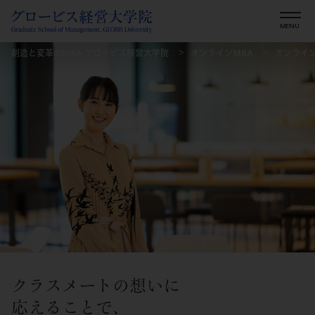
創造と変革のMBA グロービス経営大学院
オンラインMBA
オンライ
クラスメートの想いに
応えることで、