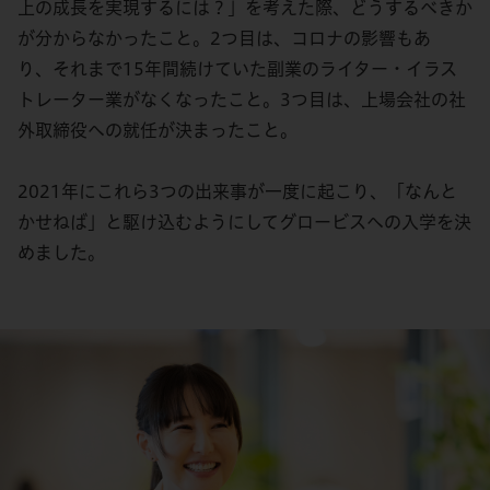
上の成長を実現するには？
」
を考えた際、どうするべきか
が
分から
な
かった
こと。2
つ目
は、コロナ
の影響
もあ
り、
それまで
15
年間
続けていた
副業
の
ライター・イラス
トレーター業
が
なくなったこと
。3
つ目は、上場会社の社
外取締役
への
就任
が決まった
こと。
2021
年に
これら3
つ
の出来事
が
一度に起こり、
「なんと
かせねば」と
駆け込むようにして
グロービス
へ
の
入学を決
めました。