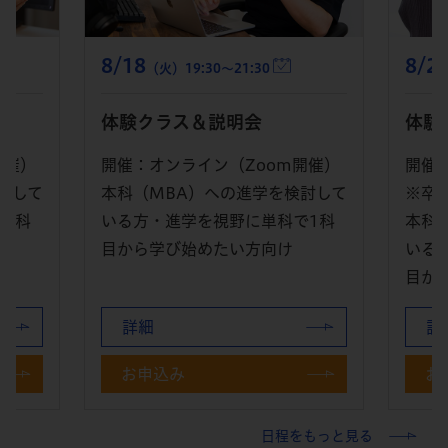
8/29
8/1
（土）14:00～16:15
体験クラス＆説明会
体験
開催）
開催：オンライン（Zoom開催）
開催
討して
※卒業生スピーチあり
本科
1科
本科（MBA）への進学を検討して
いる
いる方・進学を視野に単科で1科
目か
目から学び始めたい方向け
詳細
詳
お申込み
お
日程をもっと見る