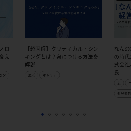
ノロ
【超図解】クリティカル・シン
なんの
変え
キングとは？身につける方法を
の時代
解説
式会社
氏
ョン
思考
キャリア
志
知見録PI