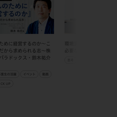
ために経営するのか～こ
環境変化の激しい時代、
だから求められる志～株
必要なスキルとは？
パラドックス・鈴木祐介
思考
キャリア
インタビュ
卒業生の活躍
イベント
動画
CK UP