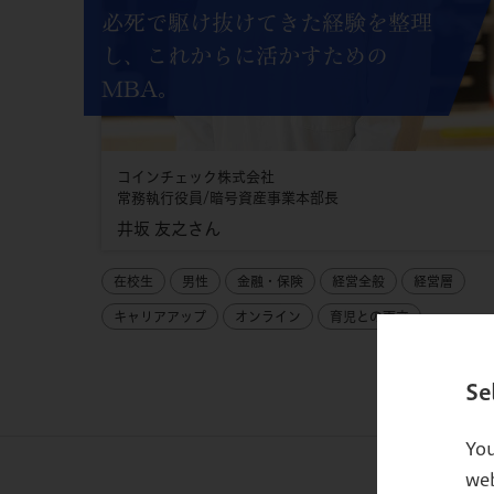
必死で駆け抜けてきた経験を整理
し、これからに活かすための
MBA。
コインチェック株式会社
常務執行役員/暗号資産事業本部長
井坂 友之さん
在校生
男性
金融・保険
経営全般
経営層
キャリアアップ
オンライン
育児との両立
Se
You
web