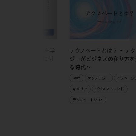
アップデート】 何を学
テクノベートとは？ ～テク
見極め、すぐに身に付
ジーがビジネスの在り方を
る時代～
ャリア
思考
テクノロジー
イノベーシ
キャリア
ビジネストレンド
テクノベートMBA