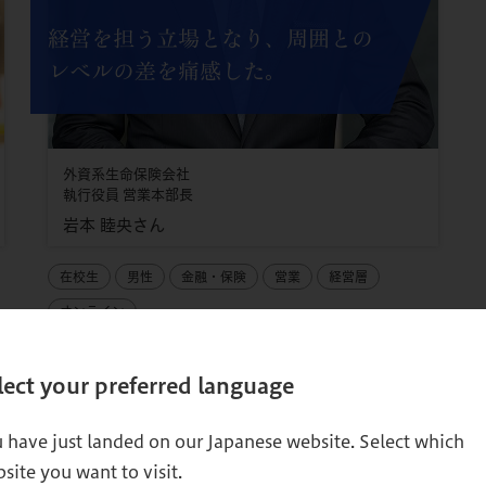
経営を担う立場となり、周囲との
レベルの差を痛感した。
外資系生命保険会社
執行役員 営業本部長
岩本 睦央さん
在校生
男性
金融・保険
営業
経営層
オンライン
lect your preferred language
 have just landed on our Japanese website. Select which
site you want to visit.
ページをシェアする