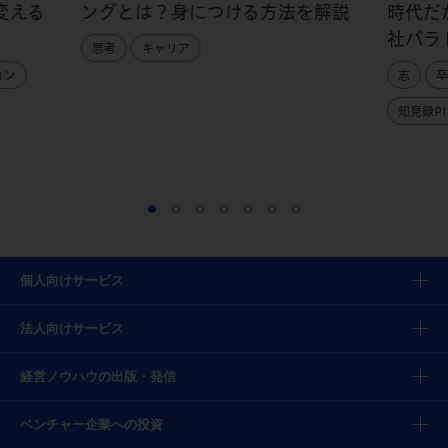
変える
ングとは？身につける方法を解説
時代だ
社パラ
思考
キャリア
ョン
志
卒
知見録PI
個人向けサービス
法人向けサービス
経営ノウハウの出版・発信
ベンチャー企業への投資