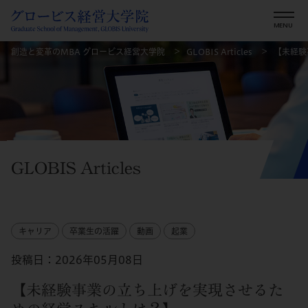
創造と変革のMBA グロービス経営大学院
GLOBIS Articles
【未経験
GLOBIS Articles
キャリア
卒業生の活躍
動画
起業
投稿日：2026年05月08日
【未経験事業の立ち上げを実現させるた