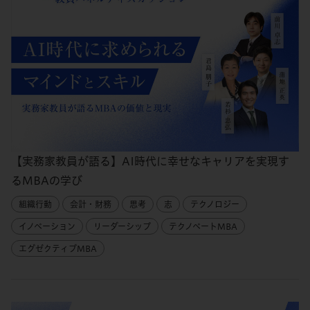
【実務家教員が語る】AI時代に幸せなキャリアを実現す
るMBAの学び
組織行動
会計・財務
思考
志
テクノロジー
イノベーション
リーダーシップ
テクノベートMBA
エグゼクティブMBA