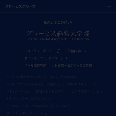
グロービスグループ
創造と変革のMBA
プライバシーポリシー
ご利用に際して
サイトマップ
マイページ
メール配信登録
人材育成・採用担当者の皆様
MBA（経営学修士）とは
日本国内MBAの概況
MBAプログラム(取得期間・費用など)
MBAカリキュラム
MBAランキング
EMBAとMBAの違い
ビジネススクールとは
ビジネススクール選びのポイント
MBAのメリット（MBAは何を提供するのか）
グロービスキャリアノート