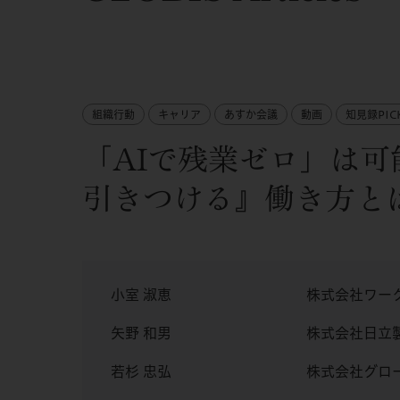
組織行動
キャリア
あすか会議
動画
知見録PICK
「AIで残業ゼロ」は
引きつける』働き方と
小室 淑恵
株式会社ワー
矢野 和男
株式会社日立製
若杉 忠弘
株式会社グロ