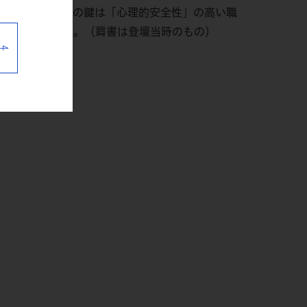
中、企業の成長の鍵は「心理的安全性」の高い職
最前線を紐解く。（肩書は登壇当時のもの）
。