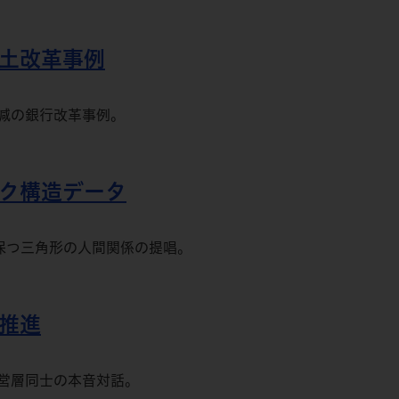
風土改革事例
減の銀行改革事例。
ーク構造データ
保つ三角形の人間関係の提唱。
躍推進
営層同士の本音対話。