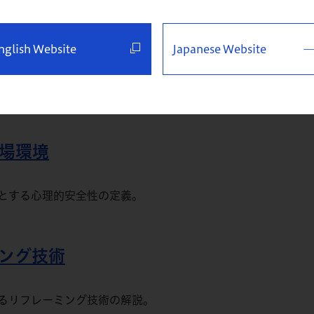
得競争は激化している。リモートワーク、多様な働き方が進む
、人材が輝くための働き方とはいかなるものか。働き方改革の
nglish Website
Japanese Website
、一部誤りがある可能性があります。あらかじめご了承ください
職場環境
とする心理的安全性の定義。
ミング技術
るリフレーミング技術の解説。