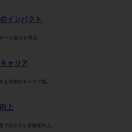
用へのインパクト
トナーと捉える視点。
的キャリア
する自律的キャリア論。
度向上
善プロセスと幸福度向上。