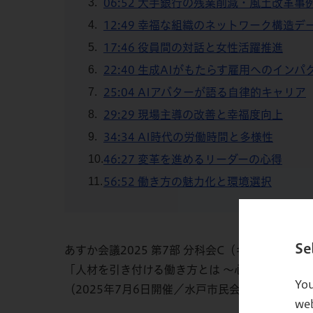
06:52 大手銀行の残業削減・風土改革事
12:49 幸福な組織のネットワーク構造デ
17:46 役員間の対話と女性活躍推進
22:40 生成AIがもたらす雇用へのインパ
25:04 AIアバターが語る自律的キャリア
29:29 現場主導の改善と幸福度向上
34:34 AI時代の労働時間と多様性
46:27 変革を進めるリーダーの心得
56:52 働き方の魅力化と環境選択
Se
あすか会議2025 第7部 分科会C（キャリア）
「人材を引き付ける働き方とは ～心理的安全性
You
（2025年7月6日開催／水戸市民会館）
web