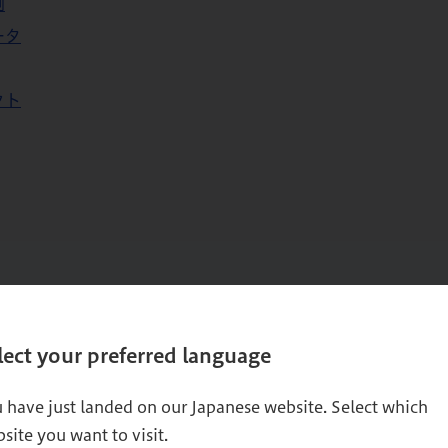
例
ータ
クト
lect your preferred language
高い職場をつくる方策～」小室淑恵×矢野和男×若杉忠弘
 have just landed on our Japanese website. Select which
site you want to visit.