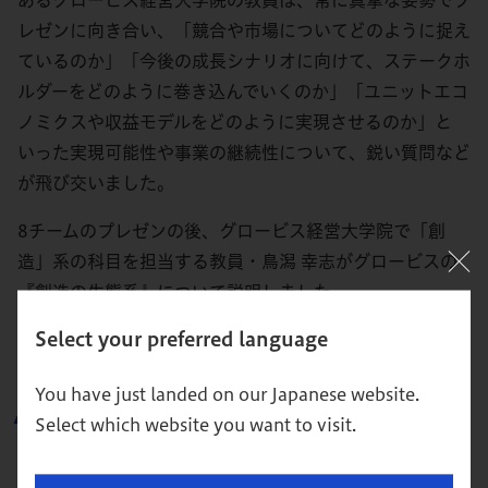
レゼンに向き合い、「競合や市場についてどのように捉え
ているのか」「今後の成長シナリオに向けて、ステークホ
ルダーをどのように巻き込んでいくのか」「ユニットエコ
ノミクスや収益モデルをどのように実現させるのか」と
いった実現可能性や事業の継続性について、鋭い質問など
が飛び交いました。
8チームのプレゼンの後、グロービス経営大学院で「創
造」系の科目を担当する教員・鳥潟 幸志がグロービスの
『創造の生態系』について説明しました。
Select your preferred language
起業家を取り巻く「創造の生態系」とは
You have just landed on our Japanese website.
Select which website you want to visit.