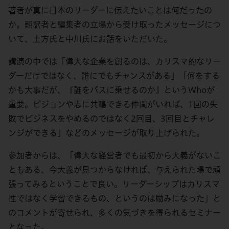
著者が真に日本のリーダーに伝えたいことは何だったの
か。翻訳者と編集者の立場から受け取ったメッセージにつ
いて、土方氏と中川氏にお話をいただいた。
講演の中では「偉大な企業を創るのは、カリスマ的なリー
ダーだけではなく、誰にでもチャンスがある」「何をする
かも大事だが、『誰をバスに乗せるのか』というWhoが
重要。ビジョンや志に共鳴できる仲間がいれば、1回の失
敗でビジネスをやめるのではなく2回目、3回目とチャレ
ンジができる」などのメッセージが取り上げられた。
参加者からは、「偉大な経営者でも最初から大義がないこ
ともある、今大義が見つからなければ、与えられた場で頑
張ってみるということで良い。リーダーシップはカリスマ
性ではなく学習できるもの、というのは励みになった」と
のコメントが寄せられ、多くの気づきを得られるセミナー
となった。