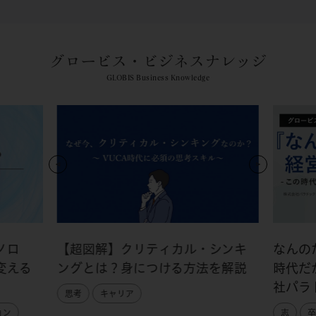
グロービス・ビジネスナレッジ
GLOBIS Business Knowledge
ノロ
【超図解】クリティカル・シンキ
なんの
変える
ングとは？身につける方法を解説
時代だ
社パラ
思考
キャリア
ョン
志
卒