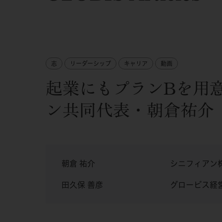
志
リーダーシップ
キャリア
動画
起業にもプランBを用
ン共同代表・朝倉祐介
朝倉 祐介
シニフィアン
田久保 善彦
グロービス経