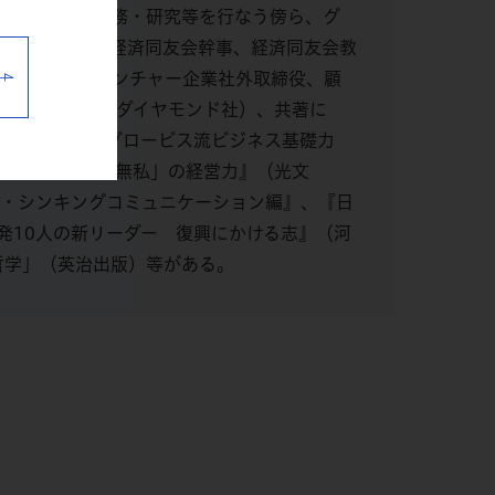
て企画・運営業務・研究等を行なう傍ら、グ
の教鞭を執る。経済同友会幹事、経済同友会教
013年度）、ベンチャー企業社外取締役、顧
を動かす力』（ダイヤモンド社）、共著に
からのMBA グロービス流ビジネス基礎力
）、『日本型「無私」の経営力』（光文
ル・シンキングコミュニケーション編』、『日
発10人の新リーダー 復興にかける志』（河
哲学」（英治出版）等がある。