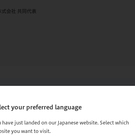
式会社 共同代表
lect your preferred language
営大学院 経営研究科 研究科長
 have just landed on our Japanese website. Select which
理工学部卒業、同大学院理工学研究科修了。スイスIMD PED
site you want to visit.
、中央省庁（経済産業省、文部科学省他）、自治体などを中心