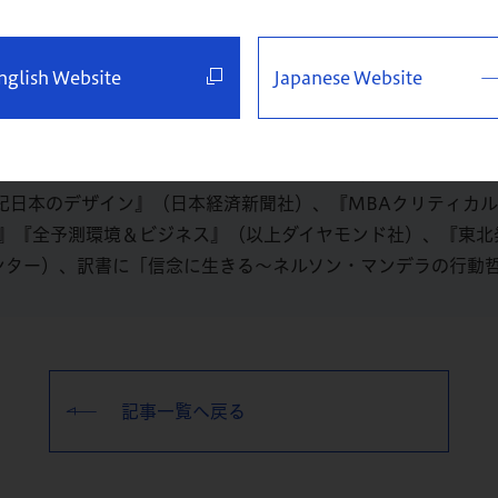
ービス経営大学院及びグロービス・マネジメント・スクールに
大学院及び企業研修におけるリーダーシップ開発系・思考科目
nglish Website
Japanese Website
委員長（2012年）、経済同友会教育改革委員会副委員長（2
人の理事等も務める。著書に『ビジネス数字力を鍛える』『社内
』、『グロービス流 キャリアをつくる技術と戦略』、『27歳
業三〇〇年の長寿企業はなぜ栄え続けるのか』（東洋経済新報社
世紀日本のデザイン』（日本経済新聞社）、『MBAクリティカ
10』『全予測環境＆ビジネス』（以上ダイヤモンド社）、『東北
ンター）、訳書に「信念に生きる～ネルソン・マンデラの行動
記事一覧へ戻る