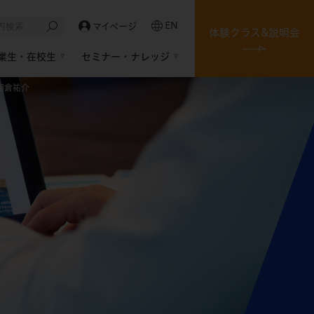
EN
マイページ
体験クラス&説明会
業生・在校生
セミナー・ナレッジ
朝倉祐介