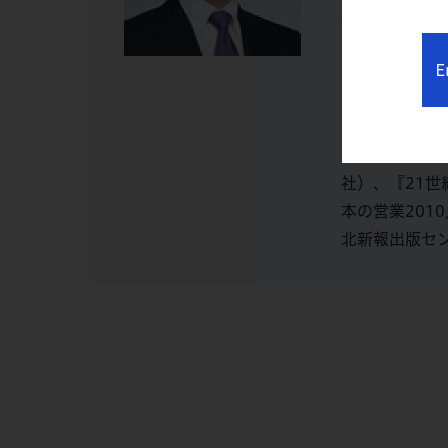
事。現在グロ
ロービス経営
E
育問題委員会副
問、NPO法
『志を育てる
10』、『創
社）、『21
本の営業20
北新報出版セ