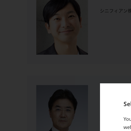
シニフィアン株
田久保 善彦
Se
グロービス経
You
慶應義塾大学
web
ネルギー産業