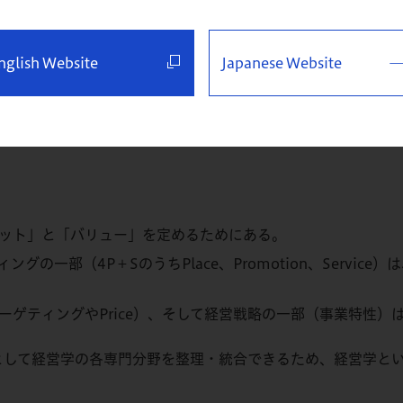
はなく、経営学というものの
nglish Website
Japanese Website
されるかもしれないが、決してそういうわけではない。本書は
ット」と「バリュー」を定めるためにある。
の一部（4P＋SのうちPlace、Promotion、Servi
ーゲティングやPrice）、そして経営戦略の一部（事業特性）
として経営学の各専門分野を整理・統合できるため、経営学と