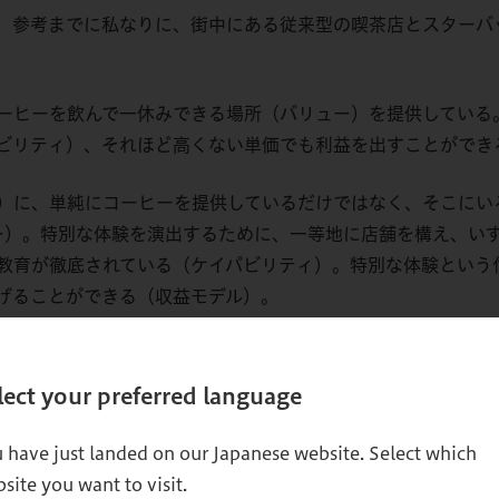
、参考までに私なりに、街中にある従来型の喫茶店とスターバ
ーヒーを飲んで一休みできる場所（バリュー）を提供している
ビリティ）、それほど高くない単価でも利益を出すことができ
）に、単純にコーヒーを提供しているだけではなく、そこにい
いる（バリュー）。特別な体験を演出するために、一等地に店舗を構え
教育が徹底されている（ケイパビリティ）。特別な体験という
げることができる（収益モデル）。
ークで整理することで、非常にシンプルにビジネスの構造を理
lect your preferred language
 have just landed on our Japanese website. Select which
site you want to visit.