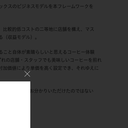
ックスのビジネスモデルを本フレームワークを
。比較的低コストの二等地に店舗を構え、マス
る（収益モデル）。
ること自体が素晴らしいと思えるコーヒー体験
、いずれの店舗・スタッフでも美味しいコーヒーを煎れ
付加価値により単価を高く設定でき、それゆえに
解できることがお分かりいただけたのではない