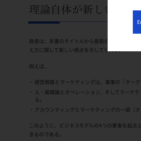
理論自体が新しいので
E
読者は、本書のタイトルから最新の経営論を期待
え方に関して新しい視点を示してくれる。
例えば、
経営戦略とマーケティングは、事業の「ターゲ
人・組織論とオペレーション、そしてマーケティング
る。
アカウンティングとマーケティングの一部（タ
このように、ビジネスモデルの4つの要素を起点
きるのである。