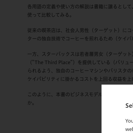
各用語の定義や使い方の解説は書籍に譲るとして
使って比較してみる。
従来の喫茶店は、社会人男性（ターゲット）にコ
ターの独自技術でコーヒーを煎れるため（ケイパ
一方、スターバックスは若者層男女（ターゲット
（”The Third Place”）を提供して
られるよう、独自のコーヒーマシンやバリスタの
ケイパビリティに掛かるコストを上回る収益を上
このように、本書のビジネスモデルのフレームワ
か。
Se
You
web