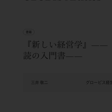
書籍
『新しい経営学』——
読の入門書——
三井 敬二
グロービス経