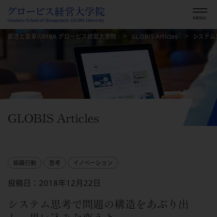
創造と変革のMBA グロービス経営大学院
GLOBIS Articles
システム
GLOBIS Articles
組織行動
思考
イノベーション
投稿日：2018年12月22日
システム思考で問題の構造をあぶり出