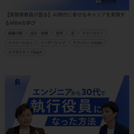
【実務家教員が語る】AI時代に幸せなキャリアを実現す
るMBAの学び
組織行動
会計・財務
思考
志
テクノロジー
イノベーション
リーダーシップ
テクノベートMBA
エグゼクティブMBA