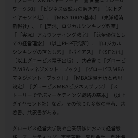
『グロービスMBAキーワード 図解 基本フレーム
ワーク50』『ビジネス仮説力の磨き方』（以上ダ
イヤモンド社）、『MBA 100の基本』（東洋経済
新報社）、『［実況］ロジカルシンキング教室』
『［実況』アカウンティング教室』『競争優位とし
ての経営理念』（以上PHP研究所）、『ロジカル
シンキングの落とし穴』『バイアス』『KSFとは』
（以上グロービス電子出版）、共著書に『グロービ
スMBAマネジメント・ブック』『グロービスMBA
マネジメント・ブックⅡ』『MBA定量分析と意思
決定』『グロービスMBAビジネスプラン』『ス
トーリーで学ぶマーケティング戦略の基本』（以上
ダイヤモンド社）など。その他にも多数の単著、共
著書、共訳書がある。
グロービス経営大学院や企業研修において経営戦
略、マーケティング、事業革新、管理会計、自社課