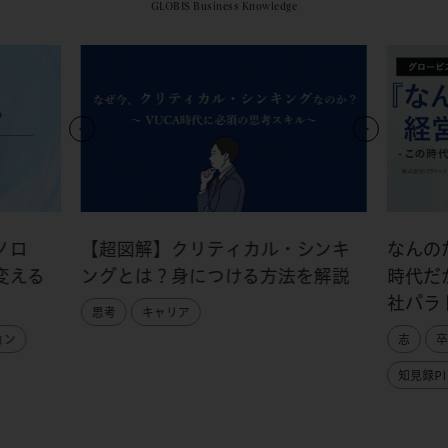
GLOBIS Business Knowledge
ノロ
【超図解】クリティカル・シンキ
なんの
変える
ングとは？身につける方法を解説
時代だ
社パラ
思考
キャリア
ョン
志
卒
知見録PI