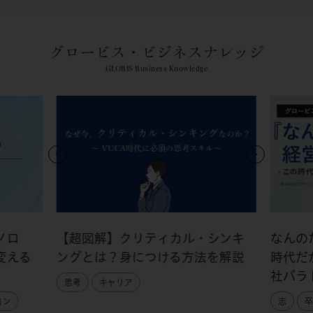
グロービス・ビジネスナレッジ
GLOBIS Business Knowledge
ノロ
【超図解】クリティカル・シンキ
なんの
変える
ングとは？身につける方法を解説
時代だ
社パラ
思考
キャリア
ョン
志
卒