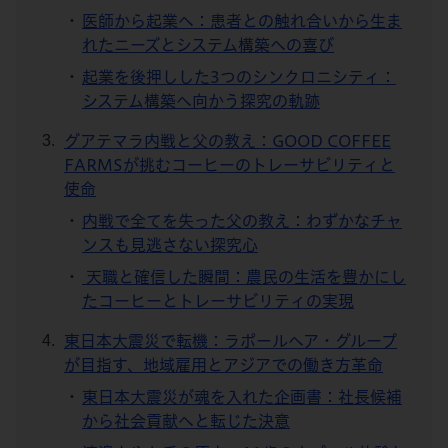
医師から起業へ：患者との触れ合いから生ま
れたニーズとシステム構築への喜び
起業を後押しした3つのシンクロニシティ：
システム構築へ向かう探究の軌跡
グアテマラ内戦と父の教え：GOOD COFFEE
FARMSが挑むコーヒーのトレーサビリティと
使命
内戦で全てを失った父の教え：わずかなチャ
ンスも見逃さない探究心
天職と確信した瞬間：農民の生活を豊かにし
たコーヒーとトレーサビリティの実現
東日本大震災で転機：ラポールヘア・グループ
が目指す、地域雇用とアジアでの働き方革命
東日本大震災が魂を入れた企画書：社長候補
から社会貢献へと転じた決意