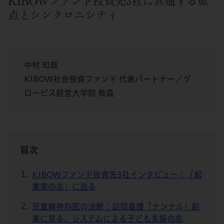
KIBOWファンド投資先3社に共通する原
点とシンクロニシティ
中村 知哉
KIBOW社会投資ファンド 代表パートナー／グ
ロービス経営大学院 教員
目次
KIBOWファンド投資先3社インタビュー：「起
業家の志」に迫る
児童精神科医の決断：訪問看護「ナンナル」創
業に見る、システムによる子ども支援の志