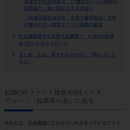
渡邉さやか氏の原点：11歳のネパール体験と
国際協力、途上国ビジネス支援へ
「消滅可能性自治体」を救う雇用創出：女性
が働きやすい環境とアジア展開の展望
社会課題解決を目指す起業家へ：KIBOW投資
先3社からのメッセージ
まとめ：志は、探すものではなく「育んでいく
もの」
KIBOWファンド投資先3社インタ
ビュー：「起業家の志」に迫る
あなたは、社会課題にどのように向き合っているだろう