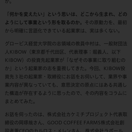
か。
「何かを変えたい」という思いは、どこから生まれ、どの
ようにして事業という形を取るのか。
その原動力を、最初
から明確に言語化できている起業家は、実は多くない。
グロービス経営大学院の志領域の教員中村は、一般財団法
人KIBOW（東京都千代田区、代表理事：堀義人、以下
KIBOW）の投資先起業家が「なぜその事業に取り組むの
か」という起業家の志を重視してきた。今回、KIBOW投
資先３社の起業家・取締役にお話をお伺いして、業界や事
業内容が異なっていても、意思決定の原点にはある共通し
た構造が存在するように思ったので、その内容をコラムに
まとめてみた。
お話を伺ったのは、株式会社カケミチプロジェクト代表取
締役の岡琢哉さん、GOOD COFFEE FARMS株式会社創
設者兼CEOのカルロス・メレンさん、株式会社ラポール