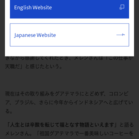
Coffee Pulperを発明した。
English Website
メレンさんの取り組みが実り、高品質なトレーサビリティ
Japanese Website
とサステナビリティを満たすコーヒー豆を出荷できるよう
になった農家は数知れない。農民の生活が豊かになり、泣
きながら感謝してくれたとき、メレンさんは「この仕事が
天職だ」と感じたという。
現在はその取り組みをグアテマラにとどめず、コロンビ
ア、ブラジル、さらに今年からインドネシアへと広げてい
る。
「人生とは辛酸を転じて福となす物語といえます」
と語る
メレンさん。「祖国グアテマラで一番美味しいコーヒーを