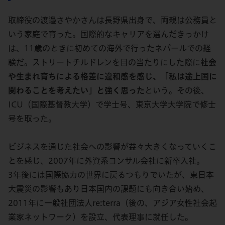
取締役の渡邉さやかさんは長野県出身で、両親は公務員と
いう家庭で育った。国際的なキャリアを選んだきっかけ
は、11歳のときに初めての海外で行ったネパールでの経
験だ。ストリートチルドレンを目の当たりにした際に
社会
や生まれ育ちによる格差に違和感を感じ、「私は途上国に
関わることを考えたい」と強く思った
という。その後、
ICU（国際基督教大学）で学士号、東京大学大学院で修士
号を取った。
ビジネスを通じた社会への影響が益々大きくなっていくこ
とを感じ、2007年に外資系コンサル会社に新卒入社。
3年後には国際協力の世界に戻るつもりでいたが、東日本
大震災の影響もあり日本国内の課題にも向き合い始め、
2011年に一般社団法人re:terra（後の、アジア女性社会起
業家ネットワーク）を設立、代表理事に就任した。