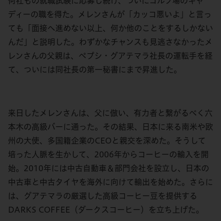
何社もの就職試験に応募し続け、ついにゴルフ場のキャ
ディーの職を得た。メレンさんが「カッコ悪いよ」と言っ
ても「面接へ進めない以上、何か他のことをするしかない
んだ」と説明した。わずかなチャンスも見逃さなかったメ
レンさんの父親は、ペプシ・グアテマラ社長の運転手を経
て、ついには同社長の第一秘書にまで昇進した。
来日したメレンさんは、父に倣い、有力者と繋がるべく六
本木の高級バーに通った。その結果、日本に来る南米や欧
州の大使、多国籍企業のCEOと親交を深めた。そうして
培った人脈を生かして、2006年からコーヒーの輸入を開
始。2010年には中古自動車＆部門会社を設立し、日本の
中古車と中古タイヤを海外に向けて輸出を始めた。さらに
は、グアテマラの厳選した高級コーヒー豆を提供する
DARKS COFFEE（ダークスコーヒー）を立ち上げた。