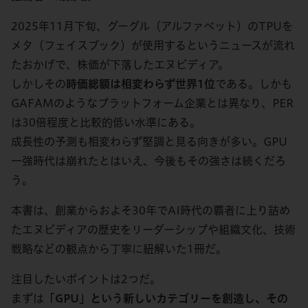
2025年11月下旬、グーグル（アルファベット）のTPUを
メタ（フェイスブック）が使用するというニュースが流れ
たおかげで、株価が下落したエヌビディア。
しかしその
時価総額は相変わらず世界1位
である。しかも
GAFAMのようなプラットフォーム企業とは異なり、PER
は30倍程度と比較的低い水準にある。
成長性の予測も相変わらず堅調と見る向きが多い。GPU
一強時代は崩れたとはいえ、今後もその強さは続くだろ
う。
本書は、創業からおよそ30年でAI時代の覇者に上り詰め
たエヌビディアの歴史をリーダーシップや組織文化、技術
戦略などの観点から丁寧に紐解いた1冊だ。
注目したいポイントは2つだ。
まずは
「GPU」という新しいカテゴリーを創造し、その