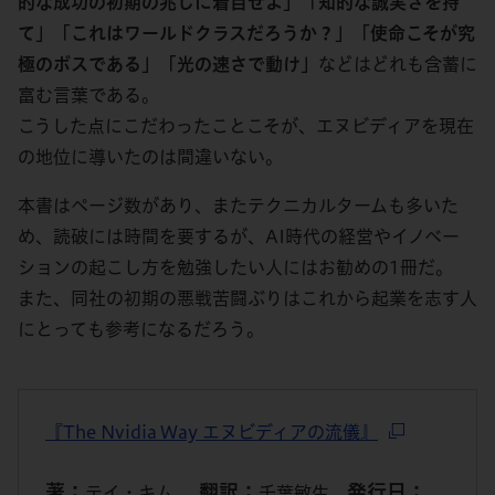
的な成功の初期の兆しに着目せよ」「知的な誠実さを持
て」「これはワールドクラスだろうか？」「使命こそが究
極のボスである」「光の速さで動け」
などはどれも含蓄に
富む言葉である。
こうした点にこだわったことこそが、エヌビディアを現在
の地位に導いたのは間違いない。
本書はページ数があり、またテクニカルタームも多いた
め、読破には時間を要するが、AI時代の経営やイノベー
ションの起こし方を勉強したい人にはお勧めの1冊だ。
また、同社の初期の悪戦苦闘ぶりはこれから起業を志す人
にとっても参考になるだろう。
『The Nvidia Way エヌビディアの流儀』
著：
翻訳：
発行日：
テイ・キム
千葉敏生