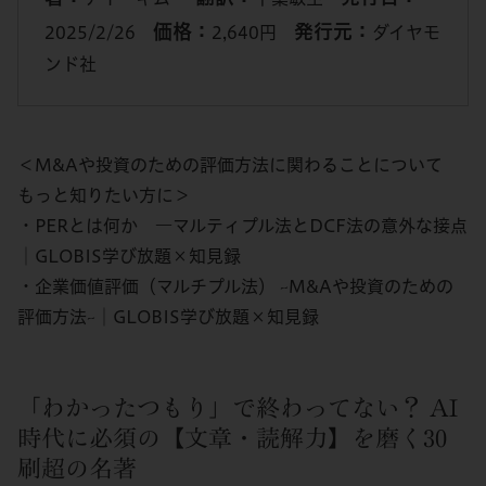
価格：
発行元：
2025/2/26
2,640円
ダイヤモ
ンド社
＜M&Aや投資のための評価方法に関わることについて
もっと知りたい方に＞
・PERとは何か ―マルティプル法とDCF法の意外な接点
│GLOBIS学び放題×知見録
・企業価値評価（マルチプル法） ~M&Aや投資のための
評価方法~│GLOBIS学び放題×知見録
「わかったつもり」で終わってない？ AI
時代に必須の【文章・読解力】を磨く30
刷超の名著