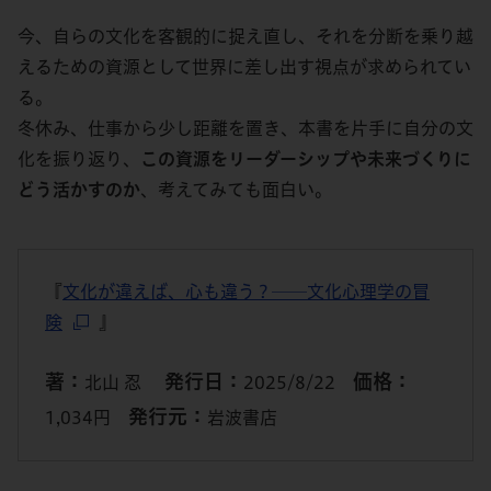
今、自らの文化を客観的に捉え直し、それを分断を乗り越
えるための資源として世界に差し出す視点が求められてい
る。
冬休み、仕事から少し距離を置き、本書を片手に自分の文
化を振り返り、
この資源をリーダーシップや未来づくりに
どう活かすのか
、考えてみても面白い。
『
文化が違えば、心も違う？──文化心理学の冒
険
』
著：
発行日：
価格：
北山 忍
2025/8/22
発行元：
1,034円
岩波書店