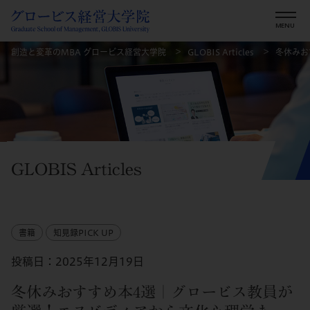
創造と変革のMBA グロービス経営大学院
GLOBIS Articles
冬休みお
GLOBIS Articles
書籍
知見録PICK UP
投稿日：2025年12月19日
冬休みおすすめ本4選｜グロービス教員が