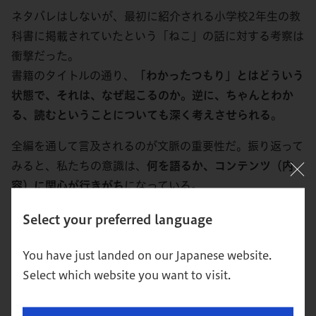
ネタバレはしないが、最初に紹介される小学校2年生の教
科書に掲載されていたという「ねこ」の話に対する考察は
衝撃だった。
書籍のタイトルの通り、
「わかったつもり」とはどういう
状態で、それは、なぜ起こるのか。逆に、ちゃんとわか
る、読むということについても深く考えさせられる
。
全編を通して言及されるのが文脈の重要性だ。振り返って
みると、私たちの意識は、
何を語るか、コンテンツ（内
容）に関心が行きがち
になっている。
ピラミッド・ストラクチャーで、構成とロジックをしっか
Select your preferred language
りと作るということも、コンテンツを考える思考だ。
一方、
コンテキスト（文脈）があるからこそコンテンツが
You have just landed on our Japanese website.
わかるというのも忘れてはいけない事実
だ。「前提をしっ
Select which website you want to visit.
かりと共有しよう」という表現で片づけられがちではある
が、コンテンツと同等、もしくは、それ以上に重要である