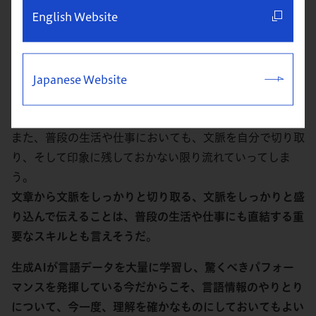
といえるかもしれない。
English Website
映像のコンテンツであれば、視聴者に理解させるために、
注目すべき情報であるということを発信側がわかりやすく
提示してくれる。
Japanese Website
しかし、文章には、ここが文脈だとか、ここが後々効いて
くるといった注釈はない。
また、普段の生活や仕事においても、文脈を自分で切り取
り、そして印象に残しておかない限り流れていってしま
う。
文章から文脈をしっかりと切り取る、文脈をしっかりと盛
り込んで伝えることは、普段の生活や仕事にも直結する重
要なスキルとも言えそうだ
。
生成AIが言語データを大量に学習し、驚くべきパフォー
マンスを発揮している今だからこそ、言語情報のやりとり
について、今一度、理解を確かなものにしておいてもよい