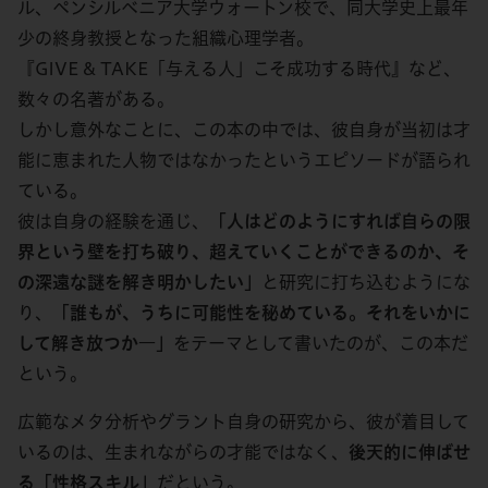
ル、ペンシルベニア大学ウォートン校で、同大学史上最年
少の終身教授となった組織心理学者。
『GIVE & TAKE「与える人」こそ成功する時代』など、
数々の名著がある。
しかし意外なことに、この本の中では、彼自身が当初は才
能に恵まれた人物ではなかったというエピソードが語られ
ている。
彼は自身の経験を通じ、
「人はどのようにすれば自らの限
界という壁を打ち破り、超えていくことができるのか、そ
の深遠な謎を解き明かしたい」
と研究に打ち込むようにな
り、
「誰もが、うちに可能性を秘めている。それをいかに
して解き放つか―」
をテーマとして書いたのが、この本だ
という。
広範なメタ分析やグラント自身の研究から、彼が着目して
いるのは、生まれながらの才能ではなく、
後天的に伸ばせ
る「性格スキル」
だという。