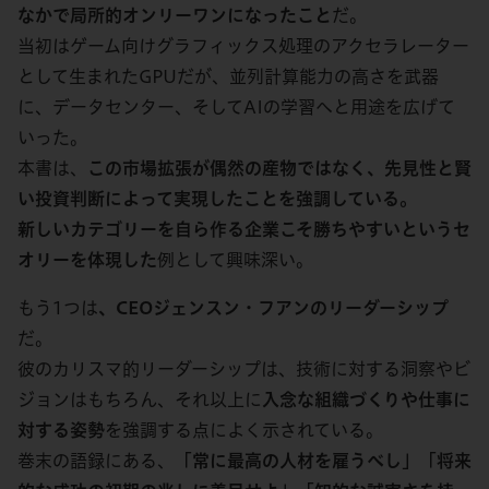
なかで局所的オンリーワンになったこと
だ。
当初はゲーム向けグラフィックス処理のアクセラレーター
として生まれたGPUだが、並列計算能力の高さを武器
に、データセンター、そしてAIの学習へと用途を広げて
いった。
本書は、
この市場拡張が偶然の産物ではなく、先見性と賢
い投資判断によって実現したことを強調している。
新しいカテゴリーを自ら作る企業こそ勝ちやすいというセ
オリーを体現した
例として興味深い。
もう1つは
、CEOジェンスン・フアンのリーダーシップ
だ。
彼のカリスマ的リーダーシップは、技術に対する洞察やビ
ジョンはもちろん、それ以上に
入念な組織づくりや仕事に
対する姿勢
を強調する点によく示されている。
巻末の語録にある、
「常に最高の人材を雇うべし」「将来