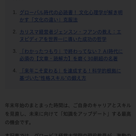
グローバル時代の必読書！ 文化心理学が解き明
かす「文化の違い」克服法
カリスマ経営者ジェンスン・フアンの教え：エ
ヌビディアを世界一に導いた成功の哲学
「わかったつもり」で終わってない？ AI時代に
必須の【文章・読解力】を磨く30刷超の名著
「来年こそ変わる」を達成する！科学的根拠に
基づいた"性格スキル"の鍛え方
年末年始のまとまった時間は、ご自身のキャリアとスキル
を見直し、未来に向けて「知識をアップデート」する最高
の機会です。
本記事では、グロービス経営大学院の現役教員が、激動の