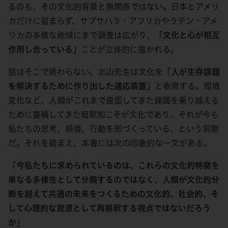
るのも、その文化的背景と無関係ではない。日本とアメリ
カだけに留まらず、サブサハラ・アフリカやラテン・アメ
リカの多様な地域にまで調査は広がり、
「文化と心が相互
作用し合っている」
ことが立体的に描かれる。
話はそこで終わらない。北山先生は文化を
「人が生存課題
を解決するために作り出した適応装置」
と表現する。環境
変化など、人類がこれまで直面してきた課題を乗り越える
ために蓄積してきた暗黙知こそが文化であり、それが今も
私たちの思考、感情、行動を形づくっている、という洞察
だ。それを踏まえ、本書には次の印象的な一文がある。
「今私たちに求められているのは、これらの文化的特徴を
単なる多様性として分類するのではなく、人類が文化的分
断を超えて共通の未来をつくるための文化的、社会的、そ
して心理的な資源として再解釈する視点ではないだろう
か」