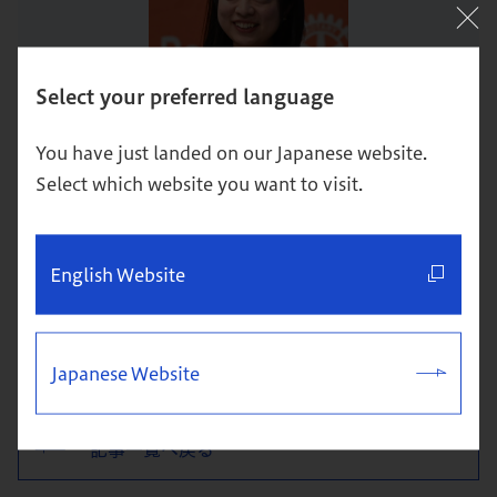
Select your preferred language
You have just landed on our Japanese website.
Select which website you want to visit.
長川 美里
English Website
グロービス経営大学院 Special Program and
Alumni & Community Engagement
Japanese Website
記事一覧へ戻る