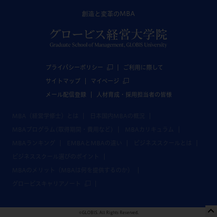
創造と変革のMBA
プライバシーポリシー
ご利用に際して
サイトマップ
マイページ
メール配信登録
人材育成・採用担当者の皆様
MBA（経営学修士）とは
日本国内MBAの概況
MBAプログラム(取得期間・費用など)
MBAカリキュラム
MBAランキング
EMBAとMBAの違い
ビジネススクールとは
ビジネススクール選びのポイント
MBAのメリット（MBAは何を提供するのか）
グロービスキャリアノート
©GLOBIS. All Rights Reserved.