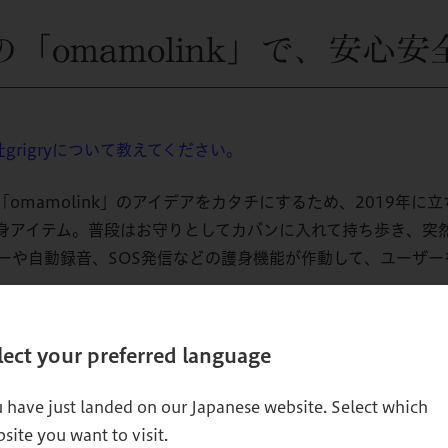
「omamolink」で、安心
rigryについて教えてください。
「omamolink」のアイデアをカタチにするため、2019年に立
身アイテム。普段はお守りとしてカバンに入れて持ち歩き、突
ーや自動録音、SOS発信などの護身機能が作動して、ユーザー
などがありますが、常にお⼦さまの居場所が親御さまに伝わる仕
と持たなくなる傾向があります。また、催涙スプレーやスタン
lect your preferred language
グッズは無機質なものが多く、女性が積極的に持ち歩こうとは
 have just landed on our Japanese website. Select which
site you want to visit.