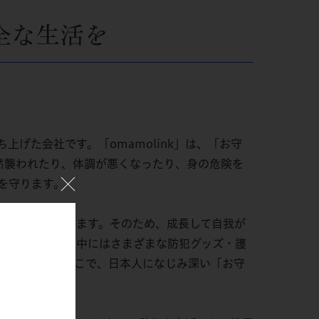
安全な生活を
ち上げた会社です。「omamolink」は、「お守
然襲われたり、体調が悪くなったり、身の危険を
を守ります。
組みになっています。そのため、成長して自我が
ガンなど、世の中にはさまざまな防犯グッズ・護
思いづらい。そこで、日本人になじみ深い「お守