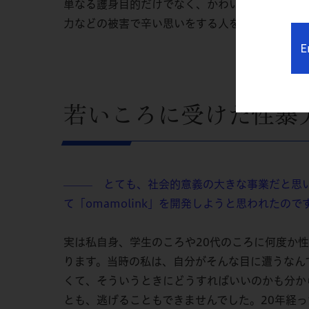
単なる護身目的だけでなく、かわいいからポジティ
力などの被害で辛い思いをする人を一人でも減ら
E
若いころに受けた性暴
とても、社会的意義の大きな事業だと思い
—
—
—
て「omamolink」を開発しようと思われたので
実は私自身、学生のころや20代のころに何度か
ります。当時の私は、自分がそんな目に遭うなん
くて、そういうときにどうすればいいのかも分か
とも、逃げることもできませんでした。20年経