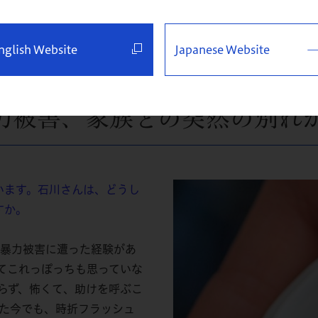
ブに持ち歩きたくなる。そんな防犯グッズとして「omamol
したいと考えています。
nglish Website
Japanese Website
力被害、家族との突然の別れ
ます。石川さんは、どうし
すか。
性暴力被害に遭った経験があ
てこれっぽっちも思っていな
らず、怖くて、助けを呼ぶこ
った今でも、時折フラッシュ