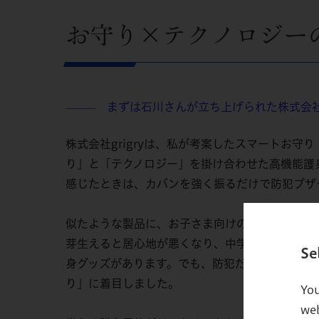
お守り×テクノロジーの
まずは石川さんが立ち上げられた株式会社g
—
—
—
株式会社grigryは、私が考案したスマートお守り
り」と「テクノロジー」を掛け合わせた高機能護
感じたときは、カバンを強く振るだけで防犯ブザ
似たような製品に、お子さま向けの見守りGPS
芽生えると居心地が悪くなり、中学⽣以上になる
Se
身グッズがあります。でも、防犯だけに特化した
り」に着目しました。
You
web