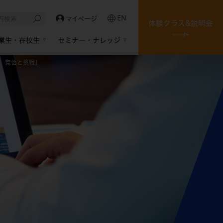
EN
マイページ
体験クラス&説明会
業生・在校生
セミナー・ナレッジ
、覚悟と挑戦」