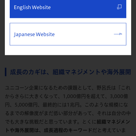
ちのどんなペインを（技術が）解決するのか
ということに
English Website
はあまり言及されません。これは研究者側が問題を抱えて
いるのではなく、そこをつなぐメンターのような人を増や
すべきだと感じています。 また、今後は経営人材もさら
Japanese Website
に育成していく必要があるのではないでしょうか」（今野
氏）
成長のカギは、組織マネジメントや海外展開
ユニコーン企業になるための課題として、野呂氏は「これ
からさらに大きくなって、1,000億円を超えて、3,000億
円、5,000億円、最終的には1兆円。このような規模にな
るまでの解像度がまだ低い部分があって、それは自分の中
でも大きな挑戦だと思っています。とくに
組織マネジメン
トや海外展開は、成長過程のキーワード
だと考えていま