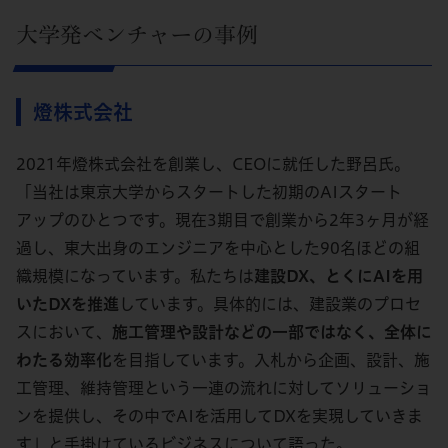
大学発ベンチャーの事例
燈株式会社
2021年燈株式会社を創業し、CEOに就任した野呂氏。
「当社は東京大学からスタートした初期のAIスタート
アップのひとつです。現在3期目で創業から2年3ヶ月が経
過し、東大出身のエンジニアを中心とした90名ほどの組
織規模になっています。私たちは
建設DX、とくにAIを用
いたDXを推進
しています。具体的には、建設業のプロセ
スにおいて、
施工管理や設計などの一部ではなく、全体に
わたる効率化
を目指しています。入札から企画、設計、施
工管理、維持管理という一連の流れに対してソリューショ
ンを提供し、その中でAIを活用してDXを実現していきま
す」と手掛けているビジネスについて語った。