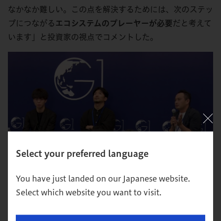
なかなか難しい。この点を解決するためには、次のステッ
プにつながる
エコシステムのプレーヤーが必要
だと考えて
います」と投資家の視点でコメントした。
Select your preferred language
You have just landed on our Japanese website.
「具体的には、カスタマーと技術者をつなぐ役割が重要で
Select which website you want to visit.
す。多くの研究者はロジカルに開発した技術について語る
ことができますが、一方で
顧客はどういう人で、その人た