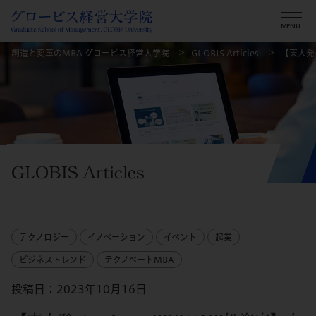
創造と変革のMBA グロービス経営大学院
GLOBIS Articles
【東大発
GLOBIS Articles
テクノロジー
イノベーション
イベント
起業
ビジネストレンド
テクノベートMBA
投稿日：2023年10月16日