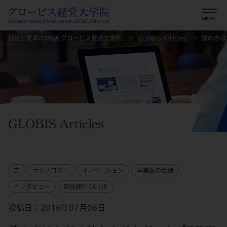
創造と変革のMBA グロービス経営大学院
GLOBIS Articles
僕の志は
GLOBIS Articles
志
テクノロジー
イノベーション
卒業生の活躍
インタビュー
知見録PICK UP
投稿日：2016年07月06日