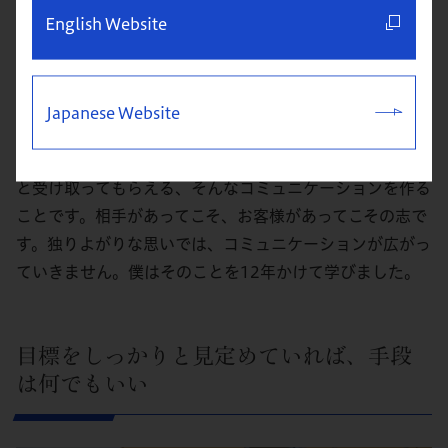
English Website
野呂：
そうかもしれないですね。「志」って、最初は自
分で作り上げてしまうものですよね「自分がやりたい！」
Japanese Website
と勝手に思うものが志になっていく。でも、事業を作るっ
ていうことは、「はい」って差し出したら「ありがとう」
と受け取ってもらえる、そんなコミュニケーションを作る
ことです。相手があってこそ、お客様があってこその志で
す。独りよがりな思いでは、コミュニケーションが広がっ
ていきません。僕はそのことを12年かけて学びました。
目標をしっかりと見定めていれば、手段
は何でもいい