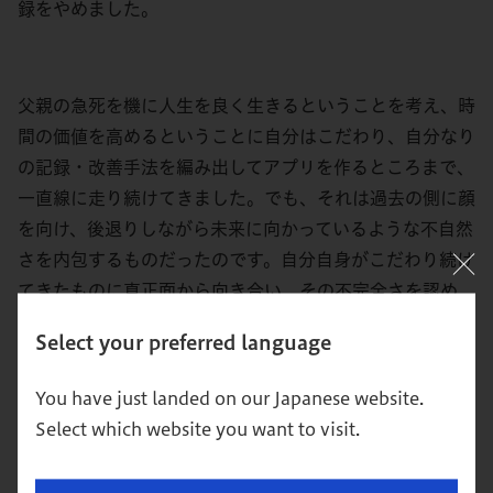
録をやめました。
父親の急死を機に人生を良く生きるということを考え、時
間の価値を高めるということに自分はこだわり、自分なり
の記録・改善手法を編み出してアプリを作るところまで、
一直線に走り続けてきました。でも、それは過去の側に顔
を向け、後退りしながら未来に向かっているような不自然
さを内包するものだったのです。自分自身がこだわり続け
てきたものに真正面から向き合い、その不完全さを認め
て、走る向きを切り換える――。これは、けっこう辛かっ
Select your preferred language
た。自己変革のプロセスでもがき苦しみました。
You have just landed on our Japanese website.
Select which website you want to visit.
鳥潟：
それは、ご自身の「志」を見つめなおす作業で
あったのかもしれない。