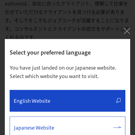
auticonは、自社に合ったクライアント、理解して仕事を
任せていただけるクライアントを見つける必要がありま
す。そしてそこでもジョブコーチが活躍することになりま
す。コンサルタントとクライアントの双方をサポートして
くれるのです。
メル
：ビジネスの世界では、数年前からダイバーシティが
Select your preferred language
流行語のようになっています。物事が正しい方向に進んで
You have just landed on our Japanese website.
いるとお考えですか？
Select which website you want to visit.
ラース
：私なりの見解ですが、auticonが成功しているこ
とを考えると、全体としては正しい方向に進んでいると見
ていいと思います。私が6年前に自閉症について勉強し始
English Website
めたときと今では、随分変わりました。インテグレーショ
ンがより重視されるようになりました。それに「自閉症は
病気ではない」という理解が深まりました。治療法はない
Japanese Website
し、治療の必要もない、と。