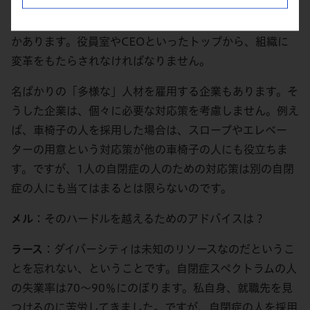
ただ、もっと気をつけなければいけないこともまだいくつ
かあります。役員室やCEOといったトップから、組織に
変革をもたらされなければなりません。
名ばかりの「多様な」人材を雇用する企業もあります。そ
うした企業は、個々に必要な対応策を考慮しません。例え
ば、車椅子の人を採用した場合は、スロープやエレベー
ターの用意という対応策が他の車椅子の人にも役立ちま
す。ですが、1人の自閉症の人のための対応策は別の自閉
症の人にも当てはまるとは限らないのです。
メル
：そのハードルを越えるためのアドバイスは？
ラース
：ダイバーシティは未知のリソースなのだというこ
とを忘れない、ということです。自閉症スペクトラムの人
の失業率は70～90％にのぼります。私自身、就職先を見
つけるのに苦労してきました。ですが、自閉症の人を採用