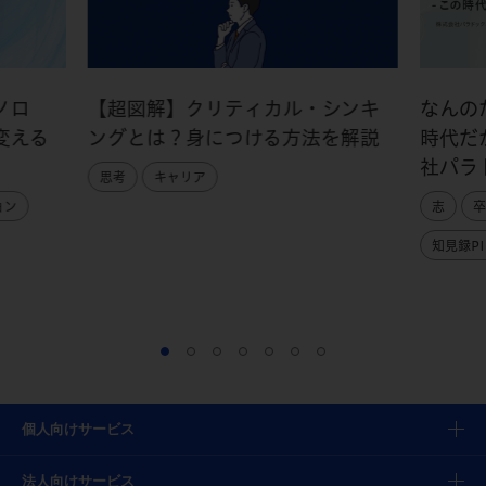
ノロ
【超図解】クリティカル・シンキ
なんの
変える
ングとは？身につける方法を解説
時代だ
社パラ
思考
キャリア
ョン
志
卒
知見録PI
個人向けサービス
法人向けサービス