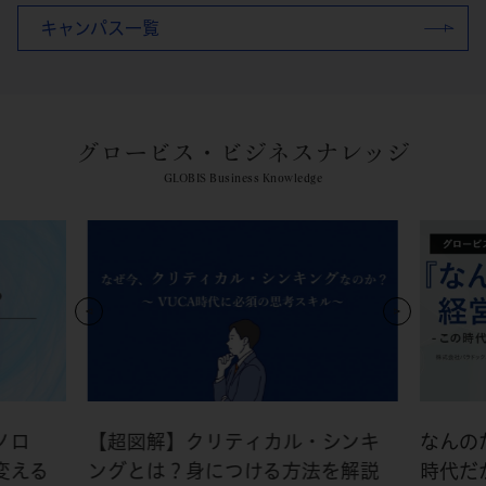
キャンパス一覧
グロービス・ビジネスナレッジ
GLOBIS Business Knowledge
ノロ
【超図解】クリティカル・シンキ
なんの
変える
ングとは？身につける方法を解説
時代だ