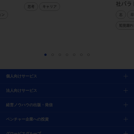
社パラ
思考
キャリア
ョン
志
卒
知見録PI
個人向けサービス
法人向けサービス
経営ノウハウの出版・発信
ベンチャー企業への投資
グロービスグループ