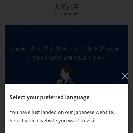
人気記事
Popular articles
Select your preferred language
【超図解】クリティカル・シンキングとは？身につける方
法を解説
You have just landed on our Japanese website.
Select which website you want to visit.
思考
キャリア