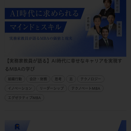
【実務家教員が語る】AI時代に幸せなキャリアを実現す
るMBAの学び
組織行動
会計・財務
思考
志
テクノロジー
イノベーション
リーダーシップ
テクノベートMBA
エグゼクティブMBA