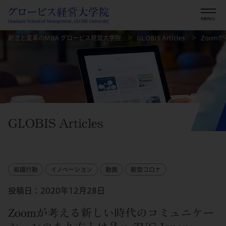
創造と変革のMBA グロービス経営大学院
GLOBIS Articles
Zoom
GLOBIS Articles
組織行動
イノベーション
動画
新型コロナ
投稿日：2020年12月28日
Zoomが考える新しい時代のコミュニケー