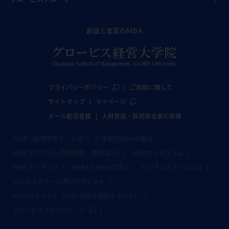
創造と変革のMBA
プライバシーポリシー
ご利用に際して
サイトマップ
マイページ
メール配信登録
人材育成・採用担当者の皆様
MBA（経営学修士）とは
日本国内MBAの概況
MBAプログラム(取得期間・費用など)
MBAカリキュラム
MBAランキング
EMBAとMBAの違い
ビジネススクールとは
ビジネススクール選びのポイント
MBAのメリット（MBAは何を提供するのか）
グロービスキャリアノート