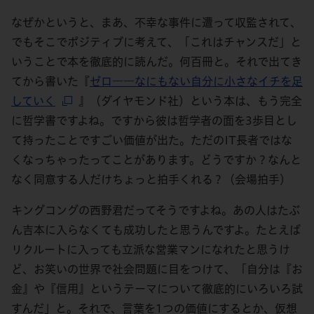
なぜかというと、まあ、不幸な事件に遭って収監されて、
でもそこでポジティブに考えて、「これはチャンスだ」と
いうことで本を徹底的に読んだ。何百冊と。それで出てき
てから書いた『
ゼロ――なにもない自分に小さなイチを足
していく
』（ダイヤモンド社）という本は、もう完全
に哲学書ですよね。ですから彼は哲学者の面を3歩目とし
て持ったことですごい価値が出た。ただのIT長者ではな
くなっちゃったってことがあります。どうですか？なんと
なく同意する人だけちょっと拍手くれる？（会場拍手）
キングコングの西野君だってそうですよね。あの人はたぶ
ん吉本に入らなくても成功したと思うんですよ。たとえば
リクルートに入っても立派な営業マンになれたと思うけ
ど、お笑いの世界で社会問題に目をつけて、「自分は『お
金』や『信用』というテーマについて徹底的にいろいろ試
すんだ」と。それで、言葉を1つの価値にするとか、仮想