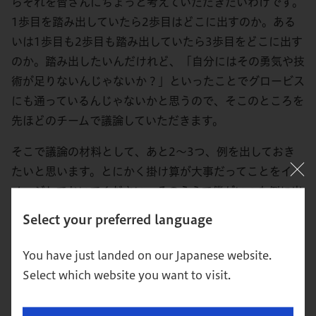
らそれを皆さんにちょっと考えていただきたいわけです。
1歩目を踏み出していたら2歩目はどこに出すのか。ある
いは1歩目も2歩目も踏み出していたら3歩目をどこに出す
のか。踏み出したいんだけれど、「自分にはその勇気や技
術が足りないんじゃないか？」といったことでグロービス
にも通っているんじゃないかと思うので、そこのところを
先ほどのチームで議論していただきます。
そこで議論の材料として、あと2～3つ、例を出しておき
たいと思います。とにかく掛け算が大事だってことをイ
メージしておいてください。そのうえで僕がいつも例に出
すのは「アロマセラピスト」ってやつですね。アロマとセ
Select your preferred language
ラピーの掛け算ですよ。アロマをやってた人はいっぱいい
た。セラピーをやってた人も人いっぱいいます。坊さん
You have just landed on our Japanese website.
だってそうだし、医者だってそういうところがあるし、看
Select which website you want to visit.
護師さんも臨床心理士さんも。いろいろなセラピーをやる
人がいたと思います。