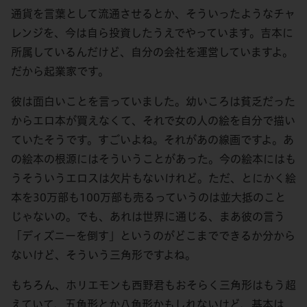
通貨を言葉として流通させるとか、そういったようなチャ
レンジを、今は自ら投資したうえでやっています。吉本に
所属しているんだけど、自分の会社を運営していますよ。
だから起業家です。
彼は面白いことを言っていました。幼いころは貧乏だった
からエロ本が買えなくて、それで女の人の絵を自分で描い
ていたそうです。すごいよね。それがあの線画ですよ。あ
の絵本の根源にはそういうことがあった。今の絵本にはも
うそういうエロスは欠片もないけれど。ただ、とにかく絵
本を30万部も100万部も売るっていうのは並大抵のこと
じゃないの。でも、あれは世界に通じる、まあ彼の言う
「ディズニーを倒す」というのがどこまでできるか分から
ないけど、そういう三角形ですよね。
もちろん、ホリエモンも西野君もおそらく三角形はもう超
えていて、五角形とか八角形かもしれないけど、基本は