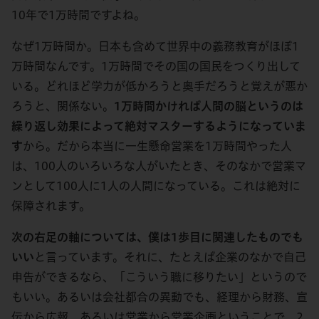
10年で1万時間ですよね。
なぜ1万時間か。日本も含めて世界中の義務教育がほぼ1
万時間なんです。1万時間でその国の国民をつくり出して
いる。どれほど学力が低かろうと奥手だろうと覚えが悪か
ろうと、関係ない。
1万時間かければ人間の脳というのは
繰り返し効果によって絶対マスターするようになっていま
す
から。だから本当に一生懸命営業を1万時間やった人
は、100人のいろいろな人がいたとき、そのなかで営業マ
ンとして100人に1人の人間になっている。これは絶対に
保障されます。
次の右足の軸については、僕は1歩目に関連したものでも
いい
と言っています。それに、たとえば企業のなかで自己
申告ができるなら、「こういう職に移りたい」というので
もいい。あるいは会社都合の異動でも、経理から財務、宣
伝から広報、あるいは営業から営業企画ということで、2