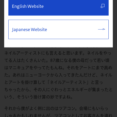
English Website
それをアロマと掛け算して、「アロマセラピー」「アロマ
セラピスト」という旗を揚げたわけですね。その瞬間、そ
の人のところに渦巻きが起きて、アロマセラピストの国家
Japanese Website
資格や教科書や検定、あるいは講演会が生まれたわけで
す。そうして家元制みたいな感じでお金がチャラチャラ
入ってくるということが起きたわけですよね。同じことは
ネイルアーティストにも言えると思います。ネイルをやっ
てる人はたくさんいた。87歳になる僕の母だって若い頃
はマニキュアをやってたもんね。それをアートにまで高め
た。あれはニューヨークから入ってきたんだけど、ネイル
とアートを掛け算して「ネイルアーティスト」と言っ
ちゃったから、その人にぐわっとエネルギーが集まったと
いう、そういう掛け算の妙ですよね。
それから僕がよく例に出のはツアコン。会場にもいらっ
しゃるかもしれませんが、ツアコンとしてお客さんを連れ