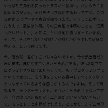
やっぱり三角形を使ったトラスが一番強い。だからそこを
固めるのが大事。それを次は立体化するわけですね。この
立体化には哲学や美意識が関わります。そうして立体化し
たうえで、最後は体積。その三角錐の体積のことを「信用
（クレジット）」と呼ぶ、という風に僕は言っています。
そして、それを1/3とか3割とか7割とか切り出して報酬に
替える、という感じです。
今、落合陽一君がすごいじゃないですか。今や預言者だと
思います。彼にもすごく強い三角形がある。彼は8歳でプ
ログラミングをはじめたらしくて、もうプログラミングに
ついては完全に、もう話をしている最中もすべてクラウド
とつながっているような感じがする人ですよね。そして研
究者で、かつアーティスト。そういう三角形じゃないです
か。今の彼は八角形だか十二角形だか分からないぐらい
で、もっともっと多様だけれども、とにかく、まず三角形