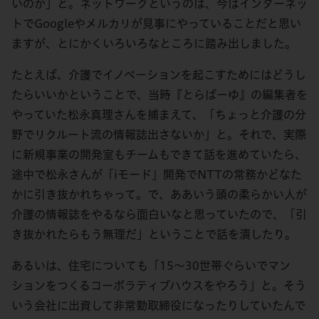
いのか」と。ネットワークというのは、今はインターネッ
トでGoogleやメルカリが見事にやっていることだと思い
ますが、とにかくいろいろなところに踏み出しました。
たとえば、介護でイノベーションを起こすためにはどうし
たらいいかということで、当時『とらばーゆ』の編集者を
やっていた松永真理さんを捕まえて、「ちょっと介護の分
野でリクルート流の情報誌出さないか」と。それで、実際
に新規事業の開発室もチームもできて話を進めていたら、
途中で松永さんが「iモード」開発でNTTの常務かどなた
かに引き抜かれちゃって。で、ああいう頭の柔らかい人が
介護の情報誌をやるなら面白いなと思っていたので、「引
き抜かれたらもう無理だ」ということで話を潰したり。
あるいは、住宅についても「15～30世帯ぐらいでマン
ションをつくるコーポラティブハウスをやろう」と。そう
いう会社に出資して非常勤取締役になったりしていたんで