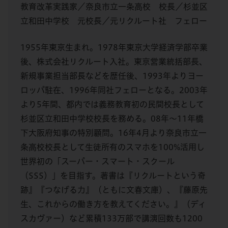
教育改革実践家／奈良市立一条高校 校長／杉並区
立和田中学校 元校長／元リクルート社 フェロー
1955年東京生まれ。1978年東京大学経済学部卒業
後、株式会社リクルート入社。東京営業統括部長、
新規事業担当部長などを歴任後、1993年よりヨー
ロッパ駐在、1996年同社フェローとなる。2003年
より5年間、都内では義務教育初の民間校長として
杉並区立和田中学校校長を務める。08年〜11年橋
下大阪府知事の特別顧問。16年4月より奈良市立一
条高校校長として生徒所有のスマホを100%活用し
世界初の「スーパー・スマート・スクール
（SSS）」を目指す。著書は『リクルートという奇
跡』『つなげる力』（ともに文春文庫）、『藤原先
生、これからの働き方を教えてください。』（ディ
スカヴァー）など累積133万部で講演回数も1200