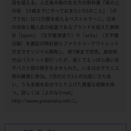
回を超える。人生後半戦の生き方の教科書『坂の上
の坂 55歳までにやっておきたい55のこと』（ポ
プラ社）は12万部を超えるベストセラーに。日本
の技術と職人芸の結晶であるブランドを超えた腕時
計「japan」（文字盤漆塗り）や「arita」（文字盤
白磁）を諏訪の時計師とファクトリーアウトレット
方式でオリジナル開発し、第7弾まで完売。高校時
代はバスケット部だったが、弱くてもっぱら強い女
子バスケ部の相手をさせられた。いまは女子テニス
部の練習に参加。3児の父で3人の出産に立ち会
い、うち末娘を自分でとり上げた貴重な経験を持
つ。詳しくは「よのなかnet」
http://www.yononaka.net に。