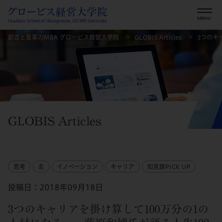
創造と変革のMBA グロービス経営大学院
GLOBIS Articles
3つのキ
GLOBIS Articles
思考
志
イノベーション
キャリア
知見録PICK UP
投稿日：2018年09月18日
3つのキャリアを掛け算して100万分の1の