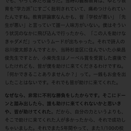
でも、やってみたら違った。当時の義務教育は、ゆとり教
育を“学力派”にすごく批判されていて、痛めつけられてい
たんですね。教育評論家なんかも、皆「学校が悪い」「先
生が悪い」と言っていて誰一人味方がいない。僕はそうい
う状況のなかに飛び込んで行ったから、「この人を助けな
きゃダメだ」っていうムードが出ちゃった。それで詩人の
谷川俊太郎さんですとか、当時杉並区に住んでいた小柴昌
俊先生ですとか、小柴先生はノーベル賞を受賞した直後で
したけれども、皆が僕を助けに来てくださるわけですね。
「何かできることありませんか？」って。一銭もお金を出
したことはないです。それでも皆が助けに来てくれた。
なぜなら、非常に不利な勝負をしたからです。そこにドー
ンと踏み出したら、誰も助けに来てくれないかと思いき
や、皆が助けてくれた
。だから、自分の力というよりも、
そこで助けに来てくれた人が多かったから、それで成功し
ちゃいました。それでまた5年間やって、また1/100の校