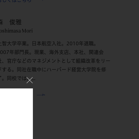
詳しくはこちら
森 俊雅
oshimasa Mori
上智大学卒業。日本航空入社。2010年退職。
2007年部門長。現業、海外支店、本社、関連会
社、官庁などのマネジメントとして組織改革をリー
ドする。同社在職中にハーバード経営大学院を修
了。同校では、...
詳しくはこちら