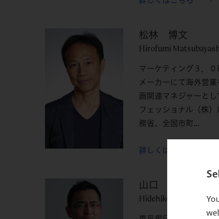
詳しくはこちら
松林 博文
Hirofumi Matsubayash
マーケティング３．０
メーカーにて海外営業
画関連マネジャーとし
フェッショナル（株）
務省、全国市町...
詳しくはこちら
Se
山口 英彦
Hidehiko Yamaguchi
You
web
東京銀行、ボストン・