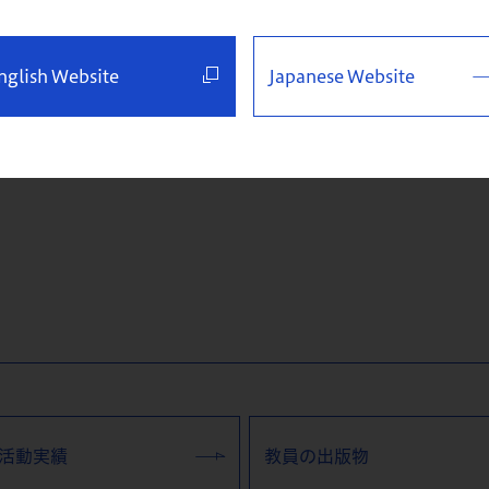
。7年間に亘ってマネジン
て同社の経営に参画した後、
nglish Website
Japanese Website
は企業のイノベーション・
活動実績
教員の出版物