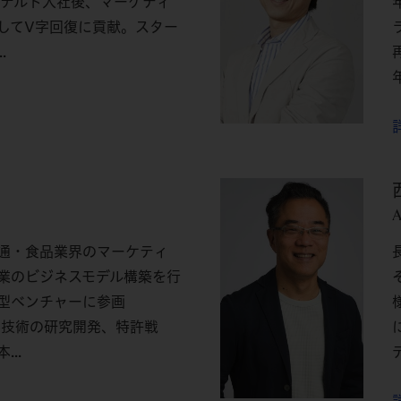
ドナルド入社後、マーケティ
してV字回復に貢献。スター
.
年
A
通・食品業界のマーケティ
業のビジネスモデル構築を行
型ベンチャーに参画
存技術の研究開発、特許戦
..