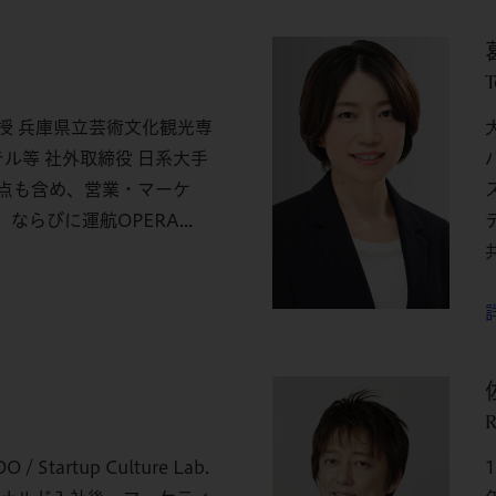
T
授 兵庫県立芸術文化観光専
テル等 社外取締役 日系大手
点も含め、営業・マーケ
らびに運航OPERA...
R
 Startup Culture Lab.