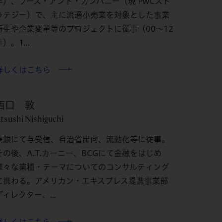
年）、ブーズ・アンド・カンパニー（現 PwCスト
ラテジー）で、主に流通小売業を対象とした事業
再生や企業変革等のプロジェクトに従事（00〜12
）。1...
詳しくはこちら
西口 敦
tsushi Nishiguchi
長銀にて与受信、自治省出向、流動化等に従事。
その後、A.T.カーニー、BCGにて金融をはじめ
様々な業種・テーマについてのコンサルティング
に携わる。アメリカン・エキスプレス提携事業部
ディレクター、...