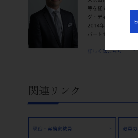
等を経てグロービスへ
グ・ディレクターとし
E
2014年に独立。現在
パートナー、...
詳しくはこちら
関連リンク
現役・実務家教員
教員の