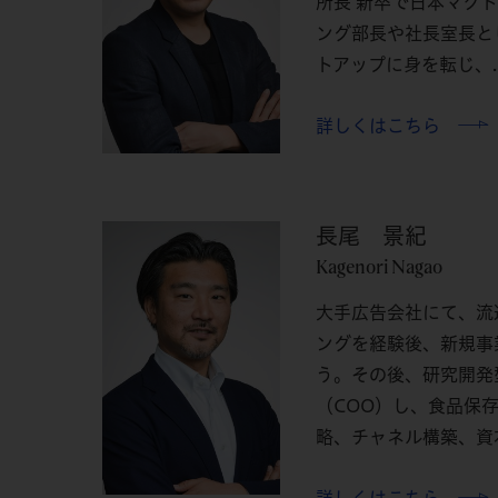
所長 新卒で日本マク
ング部長や社長室長と
トアップに身を転じ、..
詳しくはこちら
長尾 景紀
Kagenori Nagao
大手広告会社にて、流
ングを経験後、新規事
う。その後、研究開発
（COO）し、食品保
略、チャネル構築、資本.