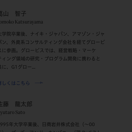
葛山 智子
omoko Katsurayama
大学院卒業後、ナイキ・ジャパン、アマゾン・ジャ
パン、外資系コンサルティング会社を経てグロービ
スに参画。グロービスでは、経営戦略・マーケ
ティング領域の研究・プログラム開発に携わると
共に、G1グロー...
詳しくはこちら
佐藤 龍太郎
yutaro Sato
1995年大学卒業後、日商岩井株式会社（〜00