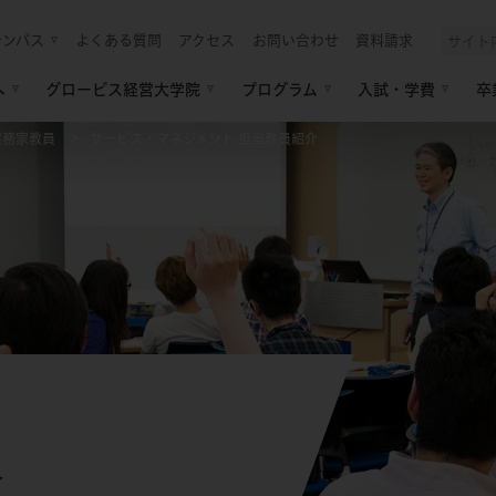
ャンパス
よくある質問
アクセス
お問い合わせ
資料請求
へ
グロービス経営大学院
プログラム
入試・学費
卒
実務家教員
サービス・マネジメント 担当教員紹介
介