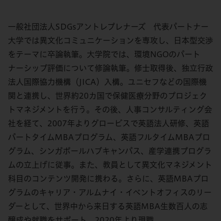
一般社団法人SDGsアントレプレナーズ 代表パートナー
大学では異文化コミュニケーションを専攻し、日本型交渉
をテーマに卒論執筆。大学院では、環境NGOのパート
ナーシップ評価について修論執筆。修士取得後、独立行政
法人国際協力機構（JICA）入構。ユニセフなどの国際機
関と連携し、世界約20カ国で保健医療分野のプロジェク
トマネジメントを行う。その後、人事コンサルティング会
社を経て、2007年よりグロービスで英語法人研修、英語
パートタイムMBAプログラム、英語フルタイムMBAプロ
グラム、シンガポールハブキャンパス、産学連携プログラ
ムの立上げに従事。また、教員として異文化マネジメント
科目のコンテンツ開発に携わる。さらに、英語MBAプロ
グラムのキャリア・アルムナイ・イベントオフィスのリー
ダーとして、世界中から来日する英語MBA生数百人の志
醸成や就職をサポート。2020年より現職。