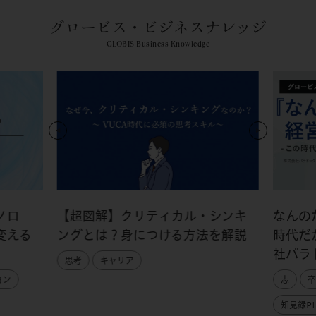
グロービス・ビジネスナレッジ
GLOBIS Business Knowledge
ノロ
【超図解】クリティカル・シンキ
なんの
変える
ングとは？身につける方法を解説
時代だ
社パラ
思考
キャリア
ョン
志
卒
知見録PI