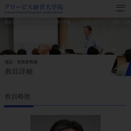
創造と変革のMBA グロービス経営大学院
大学院について
現役・実務
現役・実務家教員
教員詳細
教員略歴