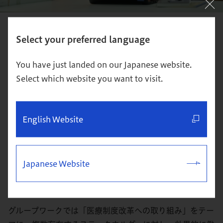
「製薬企業の構造改革」で業界を超え、
Select your preferred language
日本社会の課題への理解を深めた。
You have just landed on our Japanese website.
受講した科目の中で特に印象に残っている科目は何で
Select which website you want to visit.
すか？
「
製薬企業の構造改革
」です。この科目は、グロービスで
English Website
は珍しい業界特化型の科目です。
高い視座・広い視野を持たれている教員から、身近な話題
に留まらず、普段知り得る機会のない経験談まで学ぶこと
Japanese Website
ができ、良い意味で期待を裏切られた高密度でインパクト
のある科目でした。
グループワークでは「医療制度改革への取り組み」をテー