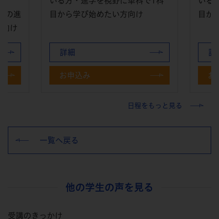
いる方・進学を視野に単科で1科
いる
への進
目から学び始めたい方向け
目か
方向け
詳細
詳
お申込み
お
日程をもっと見る
一覧へ戻る
他の学生の声を見る
受講のきっかけ