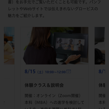
書）をお手元でご覧いただくことも可能です。パンフ
レットやWebサイトでは伝えきれないグロービスの
魅力をご紹介します。
8/15
8/1
（土）10:00～12:00
体験クラス＆説明会
体験
開
開催：オンライン（Zoom開催）
開催
ませ
本科（MBA）への進学を検討して
本科