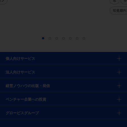
ョン
志
卒
知見録PI
個人向けサービス
法人向けサービス
経営ノウハウの出版・発信
ベンチャー企業への投資
グロービスグループ