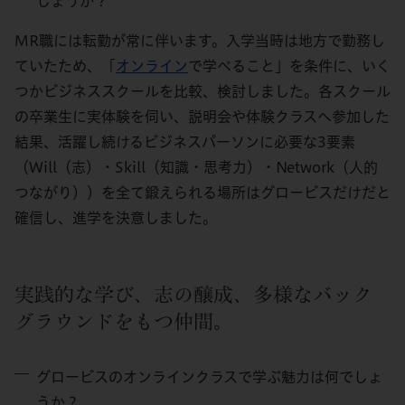
しょうか？
MR職には転勤が常に伴います。入学当時は地方で勤務し
ていたため、「
オンライン
で学べること」を条件に、いく
つかビジネススクールを比較、検討しました。各スクール
の卒業生に実体験を伺い、説明会や体験クラスへ参加した
結果、活躍し続けるビジネスパーソンに必要な3要素
（Will（志）・Skill（知識・思考力）・Network（人的
つながり））を全て鍛えられる場所はグロービスだけだと
確信し、進学を決意しました。
実践的な学び、志の醸成、多様なバック
グラウンドをもつ仲間。
グロービスのオンラインクラスで学ぶ魅力は何でしょ
うか？