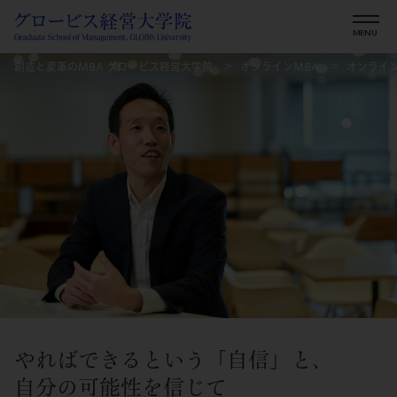
創造と変革のMBA グロービス経営大学院
オンラインMBA
オンライ
やればできるという「自信」と、
自分の可能性を信じて