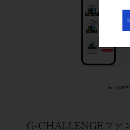
E
手描きの絵や
G-CHALLENGEフ