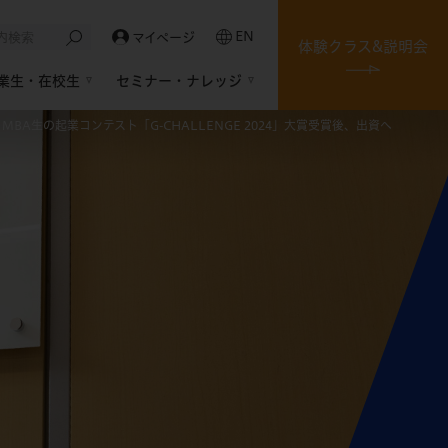
EN
マイページ
体験クラス&説明会
業生・在校生
セミナー・ナレッジ
A生の起業コンテスト「G-CHALLENGE 2024」大賞受賞後、出資へ