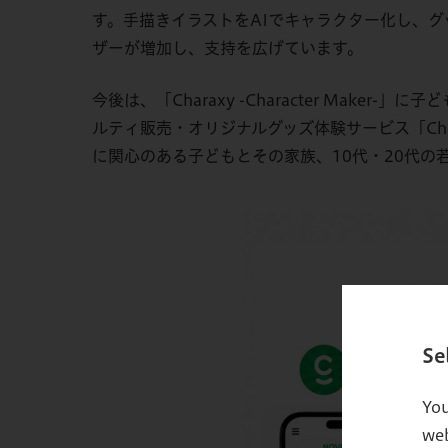
す。手描きイラストをAIでキャラクター化し、グッズと
ザーが増加し、支持を広げています。
今後は、「Charaxy -Character Ma
ルティ販売・オリジナルグッズ体験サービス「Chara
に関心のある子どもとその家族、10代・20代
Se
You
web