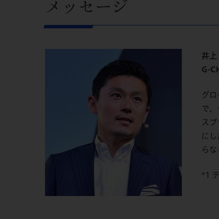
メッセージ
井上
G-C
グロ
で、
スプ
にし
らな
*1