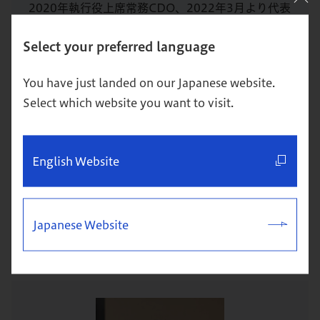
2020年執行役上席常務CDO、2022年3月より代表
執行役役社長CEO、2023年12月より代表取締役
Select your preferred language
社長執行役員 CEO。2022年3月まで、東芝デジタ
ルソリューションズ 取締役社長、東芝データ 代表
You have just landed on our Japanese website.
取締役CEO、一般社団法人ifLinkオープンコミュニ
Select which website you want to visit.
ティ 代表理事。現在は、一般社団法人量子技術に
よる新産業創出協議会（Q-STAR）代表理事を務め
る。
English Website
著書に『スケールフリーネットワーク ものづくり
日本だからできるDX』（日経BP、2021 年）があ
Japanese Website
る。