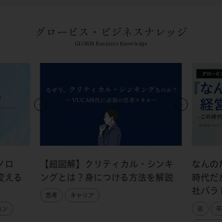
グロービス・ビジネスナレッジ
GLOBIS Business Knowledge
ノロ
【超図解】クリティカル・シンキ
なんの
変える
ングとは？身につける方法を解説
時代だ
社パラ
思考
キャリア
ョン
志
卒