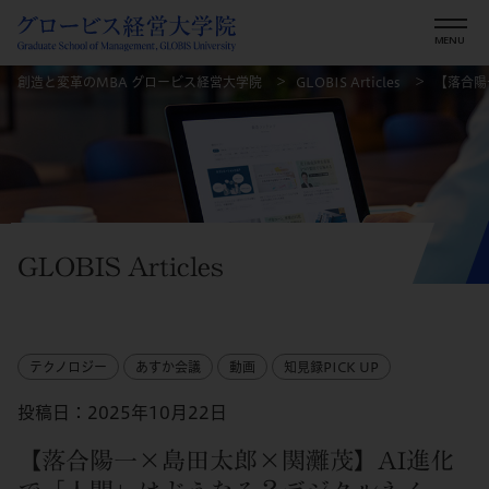
創造と変革のMBA グロービス経営大学院
GLOBIS Articles
【落合陽
GLOBIS Articles
テクノロジー
あすか会議
動画
知見録PICK UP
投稿日：2025年10月22日
【落合陽一×島田太郎×関灘茂】AI進化