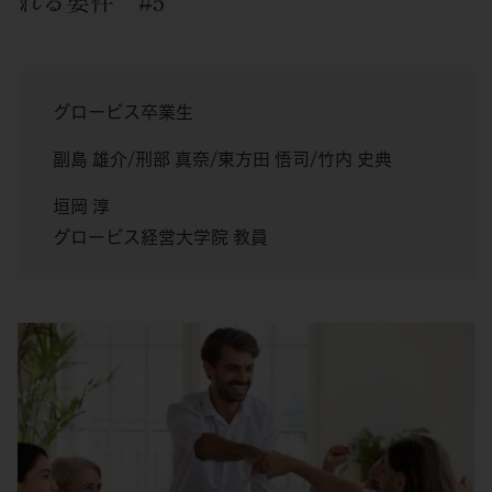
れる要件 #5
グロービス卒業生
副島 雄介/刑部 真奈/東方田 悟司/竹内 史典
垣岡 淳
グロービス経営大学院 教員