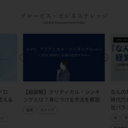
グロービス・ビジネスナレッジ
GLOBIS Business Knowledge
ノロ
【超図解】クリティカル・シンキ
なんの
変える
ングとは？身につける方法を解説
時代だ
社パラ
思考
キャリア
ョン
志
卒