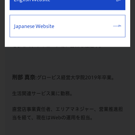
大手通信事業者のグループ企業に勤務。
Japanese Website
データセンターのセールスエンジニアリングチーム
のマネージャーとして、専門領域が異なるスタッフ
をまとめ、ソリューション営業を推進中。
刑部 真奈
:グロービス経営大学院2019年卒業。
生活関連サービス業に勤務。
直営店事業責任者、エリアマネジャー、営業推進担
当を経て、現在はWebの運用を担当。