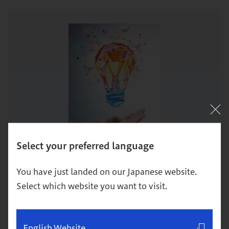
Select your preferred language
グロービス卒業生
You have just landed on our Japanese website.
Select which website you want to visit.
副島 雄介/刑部 真奈/東方田 悟司/竹内 史典
副島 雄介
:グロービス経営大学院2019年卒業。
English Website