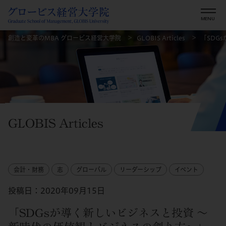
創造と変革のMBA グロービス経営大学院
GLOBIS Articles
「SDG
GLOBIS Articles
会計・財務
志
グローバル
リーダーシップ
イベント
投稿日：2020年09月15日
「SDGsが導く新しいビジネスと投資 ～