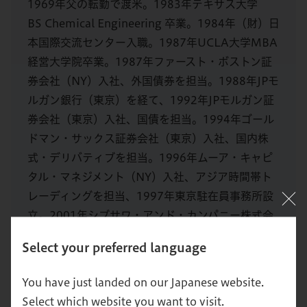
1969年父の転勤で渡米。1983年テキサス大学
BS Chemical Engineering 卒業。1984年（財）日
本国際交流センター入職。1987年UCLA大学MBA
経営大学院卒業。1987年ファースト・ボストン証
券会社（NY）入社、外国債券を担当。1988年JPモ
ルガン銀行（東京）を経て、1992年JPモルガン証
券会社（東京）入社、国債を担当。1994年ゴール
ドマン・サックス証券会社（東京）入社、国内株
式・デリバティブを担当。1996年ムーア・キャピ
タル・マネジメント（NY）入社、アジア時間帯ト
レーディングを担当、1997年東京駐在員事務所設
立。2001年シブサワ・アンド・カンパニー株式会
社を創業し代表取締役に就任、2007年コモンズ株
Select your preferred language
式会社を創業し、代表取締役に就任（2008年コモ
ンズ投信へ改名し、会長に就任）。
You have just landed on our Japanese website.
Select which website you want to visit.