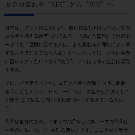
お金の流れを“ME”から“WE”へ
日本は、タンス預金50兆円、銀行預金1,000兆円以上もの
現預金を抱える稀有な国である。『論語と算盤』で渋沢栄
一が「真に理財に長ずる人は、よく集むると同時によく散
ずるようでなくてはならぬ」と説いたように、お金は手元
に置いておくだけでなく“使う”ことではじめて社会は活発
化する。
では、どう使うべきか。コモンズ投信が親子向けに開催す
る『こどもトラストセミナー』では、お金の使い方として
①使う ②貯める ③寄付 ④投資 の4つを教えているとい
う。
①②は自分のため、つまり“ME”の使い方。一方で③④は
社会のため、つまり“WE”の使い方です。コロナ禍を受け