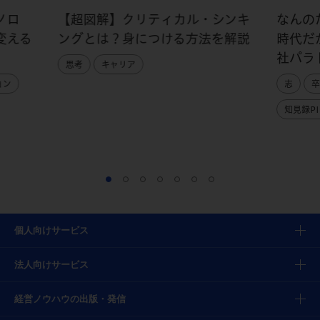
ノロ
【超図解】クリティカル・シンキ
なんの
変える
ングとは？身につける方法を解説
時代だ
社パラ
思考
キャリア
ョン
志
卒
知見録PI
個人向けサービス
法人向けサービス
経営ノウハウの出版・発信