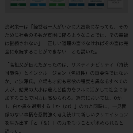
渋沢栄一は「経営者一人がいかに大富豪になっても、その
ために社会の多数が貧困に陥るようなことでは、その幸福
は継続されない」「正しい道理の富でなければその富は完
全に永続することができない」とも説いた。
「高祖父が伝えたかったのは、サスティナビリティ（持続
可能性）とインクルージョン（包摂性）の重要性ではない
か」と渋澤氏。立場も才能も意欲の程度も異なるすべての
人が、結果の大小は違えど能力をフルに活かして社会に参
加することで国力は高められる。経営においては、0か
1、白か黒を選別する「か（or）」の力と同時に、一見関
係のない事柄を忍耐強く考え続けて新しいクリエイション
を生み出す「と（＆）」の力をもつことが求められると
語った。