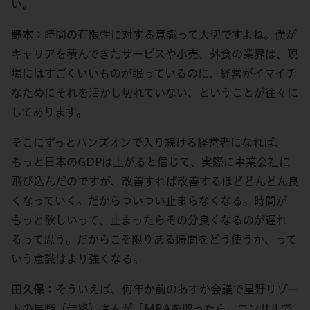
い。
野本：
時間の有限性に対する意識って大切ですよね。僕が
キャリアを積んできたサービスや小売、外食の業界は、現
場にはすごくいいものが眠っているのに、経営がイマイチ
なためにそれを活かし切れていない、ということが往々に
してあります。
そこにずっとハンズオンで入り続ける経営者になれば、
もっと日本のGDPは上がると信じて、実際に事業会社に
飛び込んだのですが、改善すれば改善するほどどんどん良
くなっていく。だからついつい止まらなくなる。時間が
もっと欲しいって、止まったらその分良くなるのが遅れ
るって思う。だからこそ限りある時間をどう使うか、って
いう意識はより強くなる。
田久保：
そういえば、何年か前のあすか会議で星野リゾー
トの星野（佳路）さんが「MBAを取ったら、コンサルで