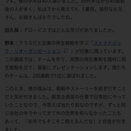
です。僕の学年は40人強いました。30代半ばから40歳前
後の人が多く、私は下から数えて4、5番目。強烈なお兄
さん、お姉さんばかりでしたね。
田久保：
グロービスではどんな学びがありましたか。
野本：
クラスだと企業の再生戦略を学ぶ「
ストラテジッ
ク・リオーガニゼーション
」が印象に残っています。
この講座では、チームを作り、実際の再生事例を題材に再
生戦略を立て、最後にプレゼンテーションします。僕たち
のチームは、2回連続で1位に選ばれました。
このとき、僕の強みは、戦略やストーリーを紡ぎだすこと
だと気が付きました。経営企画室の仕事で日常的にやって
いたことなので、今思えば当たり前なのですが、ずっと同
じ会社の中でやってきて外の世界を知らなかったことも
あって、「社外でもそこそこ戦えるんだな」と自信が付き
ました。