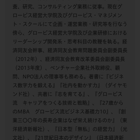
査、研究、コンサルティング業務に従事。現在グ
ロービス経営大学院及びグロービス・マネジメン
ト・スクールにて企画・運営業務・研究等を行なう
傍ら、グロービス経営大学院及び企業研修における
リーダーシップ開発系・思考科目の教鞭を執る。経
済同友会幹事、経済同友会教育問題委員会副委員長
（2012年）、経済同友会教育改革委員会副委員長
（2013年度）、ベンチャー企業社外取締役、顧
問、NPO法人の理事等も務める。著書に『ビジネ
ス数字力を鍛える』『社内を動かす力』（ダイヤモ
ンド社）、共著に『志を育てる』、『グロービス
流 キャリアをつくる技術と戦略』、『27歳から
のMBA グロービス流ビジネス基礎力10』、『創
業三〇〇年の長寿企業はなぜ栄え続けるのか』（東
洋経済新報社）、『日本型「無私」の経営力』（光
文社）、『21世紀日本のデザイン』（日本経済新