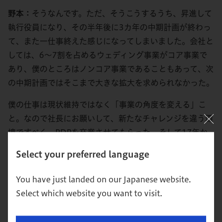
野本：
そうなんです。ただ、そうこうするうち、昇進して
執行役員になり、その半年後に3カ年の中期計画が終わっ
て、また一仕事終えた感じになってしまいました。会社と
しては、6～7割を占めるウェディング事業がコア事業で
あり、僕のところはノンコア事業であることもあって、次
の中期計画ではそこまで大きな拡大を求められなかった。
僕の仕事は現状維持ではなく「事業の角度を変える」こ
と。なので社長にお願いして、新たなチャレンジを違う環
境ですべく、PDPを卒業させてもらった。そして17年か
らウェディングの前撮りサービスなどを展開する企業に
Select your preferred language
移ったというわけです。
You have just landed on our Japanese website.
田久保：
その会社に転身した理由は何ですか。
Select which website you want to visit.
野本：
理由は3つあります。1つは、売上高50億円規模の
企業を経験したかったから。PDP時代に「売上高100億円