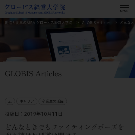
創造と変革のMBA グロービス経営大学院
GLOBIS Articles
どんなと
GLOBIS Articles
志
キャリア
卒業生の活躍
投稿日：2019年10月11日
どんなときでもファイティングポーズを