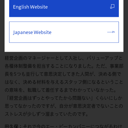
に到達する前は結構カオスだった」という話を聞いたこと
English Website
があり、サービス業のプロ経営者になるのであればそこを
見ておいたほうがいいと考えました。2つ目はファンドの
投資案件だったから、3つ目が上場も視野に入れた基盤整
Japanese Website
備を目指していたからです。創業社長はとてもパワフルな
方で、この会社はかなり面白そうだなと。
経営企画のマネージャーとして入社し、バリューアップと
各種体制整備を担当することになりました。ただ、事業部
長を5つも並行して意思決定してきた人間が、決める側で
はなく、決める材料を与えるスタッフ側になるということ
の意味を、転職して着任するまでわかっていなかった。
「経営企画はずっとやってたから問題ない」くらいにしか
思ってなかったのですが、自分が意思決定者でないことの
ストレスが少しずつ溜まっていたのです。
田久保：
それで今のエー・ピーカンパニーにつながるわけ