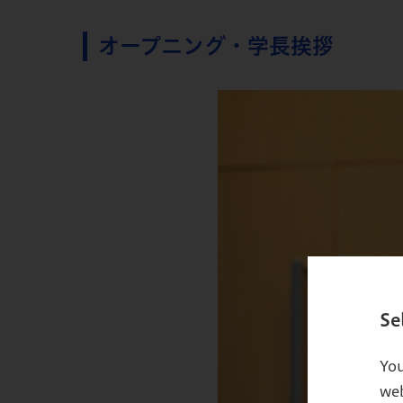
オープニング・学長挨拶
Se
You
web