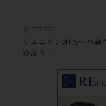
志
イノベーション
リユニオン2019～卒
め合う～