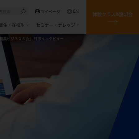
EN
マイページ
体験クラス&説明会
業生・在校生
セミナー・ナレッジ
農業ビジネスの会」 幹事インタビュー