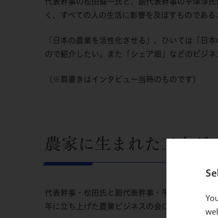
代表幹事の松田健一氏と、副代表幹事の平澤淳氏
く、すべての人の生活に影響を及ぼすものである
「日本の農業を活性化させる」、ひいては「日本
ので紹介したい。また「シェア畑」などのビジネ
（※肩書きはインタビュー当時のものです）
農家に生まれた二人が
Se
代表幹事・松田氏と副代表幹事・平澤氏はともに、
You
年に立ち上げた農業ビジネスの会には、両氏とも
web