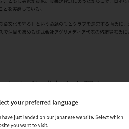
は、ともに実家が農家。農業が身近にあったからこそ、日本の
ことを実感している。
の食文化を守る」という命題のもとクラブを運営する両氏に、
スで注目を集める株式会社アグリメディア代表の諸藤貴志氏に
、クラブに参加した理由
lect your preferred language
グロービス経営大学院に2017年に入学。卒業生の増田憲介氏（
 have just landed on our Japanese website. Select which
途中から加入した。
site you want to visit.