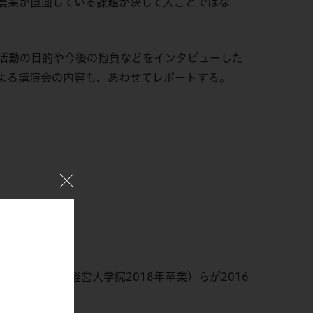
農業が直面している課題が決して人ごとではな
活動の目的や今後の抱負などをインタビューした
よる講演会の内容も、あわせてレポートする。
グロービス経営大学院2018年卒業）らが2016