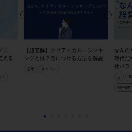
ノロ
【超図解】クリティカル・シンキ
なんの
変える
ングとは？身につける方法を解説
時代だ
社パラ
思考
キャリア
ョン
志
卒
知見録PI