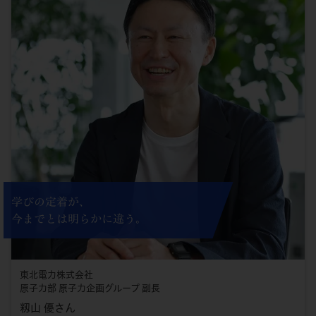
ます。経験、性別、年齢、役職などの垣根を越え、自由闊
達にディスカッションし、新しい視点をどんどん身に付け
ながら幅広い人脈を作っていけると感じたため、グロービ
スを選びました。
学びの定着が、
今までとは明らかに違う。
東北電力株式会社
原子力部 原子力企画グループ 副長
籾山 優さん