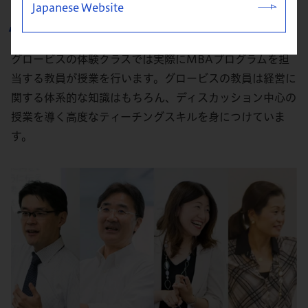
体験クラスを担当する教員
Japanese Website
グロービスの体験クラスでは実際にMBAプログラムを担
当する教員が授業を行います。グロービスの教員は経営に
関する体系的な知識はもちろん、ディスカッション中心の
授業を導く高度なティーチングスキルを身につけていま
す。