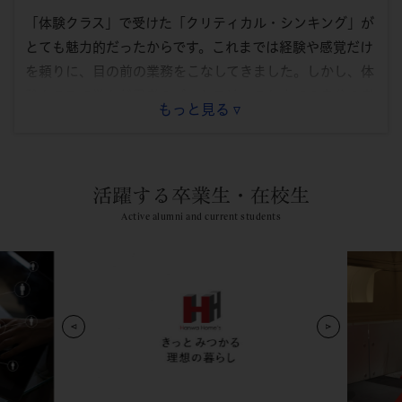
「体験クラス」で受けた「クリティカル・シンキング」が
とても魅力的だったからです。これまでは経験や感覚だけ
を頼りに、目の前の業務をこなしてきました。しかし、体
験クラスで学んだ思考のプロセスは、これまでの自分の考
もっと見る
え方とはまったく異なるものだったのです。客観的かつ論
理的に考える方法を身に付けることで、複雑な経営課題に
も自信を持って取り組めるのではないかと感じました。
加えて、グロービスの授業は、教員が一方的に話す座学ス
活躍する卒業生・在校生
タイルではなく、教員や仲間たちとのディスカッションを
Active alumni and current students
中心に進むスタイルであることも魅力のひとつでした。自
分の考えを整理しアウトプットするということを繰り返す
ので、学びの定着が今までとは明らかに違うと感じたので
す。