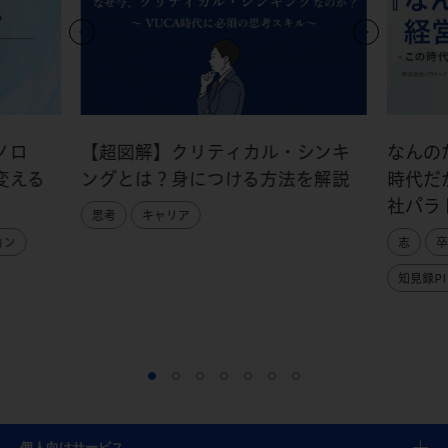
ノロ
【超図解】クリティカル・シンキ
なんの
変える
ングとは？身につける方法を解説
時代だ
社パラ
思考
キャリア
ョン
志
卒
知見録PI
個人向けサービス