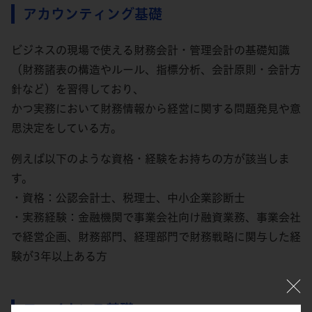
アカウンティング基礎
ビジネスの現場で使える財務会計・管理会計の基礎知識
（財務諸表の構造やルール、指標分析、会計原則・会計方
針など）を習得しており、
かつ実務において財務情報から経営に関する問題発見や意
思決定をしている方。
例えば以下のような資格・経験をお持ちの方が該当しま
す。
・資格：公認会計士、税理士、中小企業診断士
・実務経験：金融機関で事業会社向け融資業務、事業会社
で経営企画、財務部門、経理部門で財務戦略に関与した経
験が3年以上ある方
ファイナンス基礎