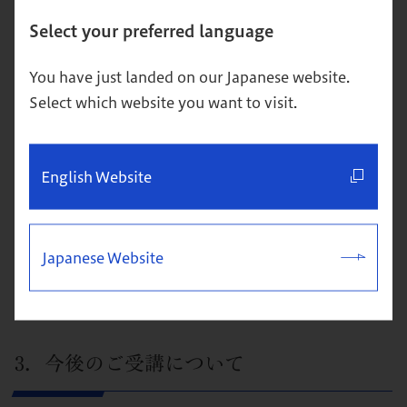
Select your preferred language
ファイナンスの全体像（フレームワークや分析手法）を理
解しており、
You have just landed on our Japanese website.
かつ実務においてファイナンスを用いた分析や意思決定を
Select which website you want to visit.
している方。
例えば以下のような資格・経験をお持ちの方が該当しま
English Website
す。
・資格：CFA、CMA、プロフェッショナルCFO検定
・実務経験：金融機関で市場・投資部門でファイナンス業
Japanese Website
務、事業会社の経営企画、財務部門、広報（IR）部門で
ファイナンス業務に関与した経験が3年以上ある方
3．今後のご受講について