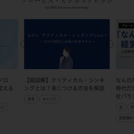
グロービス・ビジネスナレッジ
GLOBIS Business Knowledge
ノロ
【超図解】クリティカル・シンキ
なんの
変える
ングとは？身につける方法を解説
時代だ
社パラ
思考
キャリア
ョン
志
卒
知見録PI