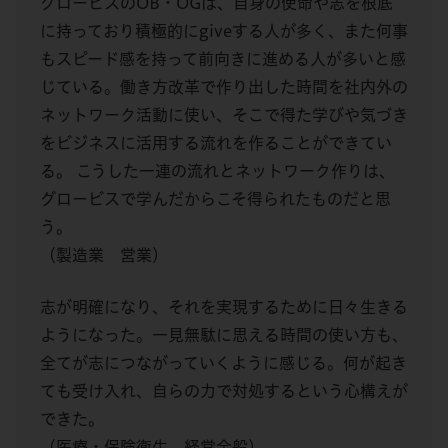
グロービスのOB・OGは、自身の使命や志を根底
に持っており積極的にgiveする人が多く、また何事
もスピード感を持って前向きに進める人が多いと感
じている。働き方改革で作り出した時間を社内外の
ネットワーク活動に使い、そこで得た学びや気づき
をビジネスに活用する流れを作ることができてい
る。 こうした一連の流れとネットワーク作りは、
グロービスで学んだからこそ得られたものだと思
う。
（製造業 営業）
志が明確になり、それを実現するために日々生きる
ようになった。一見無駄に思える時間の使い方も、
全てが志につながっていくように感じる。何が起き
ても受け入れ、自らの力で対処するという心構えが
できた。
（医療・保険衛生 経営全般）