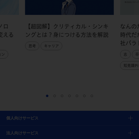
ノロ
【超図解】クリティカル・シンキ
なんの
変える
ングとは？身につける方法を解説
時代だ
社パラ
思考
キャリア
ョン
志
卒
知見録PI
個人向けサービス
法人向けサービス