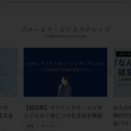
グロービス・ビジネスナレッジ
GLOBIS Business Knowledge
ノロ
【超図解】クリティカル・シンキ
なんの
変える
ングとは？身につける方法を解説
時代だ
社パラ
思考
キャリア