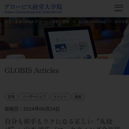
創造と変革のMBA グロービス経営大学院
GLOBIS Articles
自分も相
GLOBIS Articles
思考
リーダーシップ
イベント
動画
投稿日：2024年06月24日
自分も相手もラクになる正しい“丸投