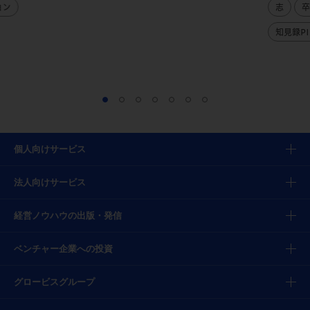
ョン
志
卒
知見録PI
個人向けサービス
法人向けサービス
経営ノウハウの出版・発信
ベンチャー企業への投資
グロービスグループ