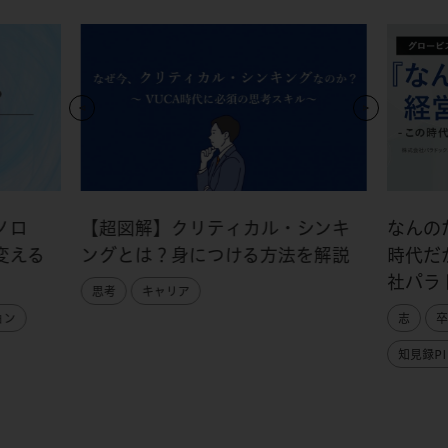
ノロ
【超図解】クリティカル・シンキ
なんの
変える
ングとは？身につける方法を解説
時代だ
社パラ
思考
キャリア
ョン
志
卒
知見録PI