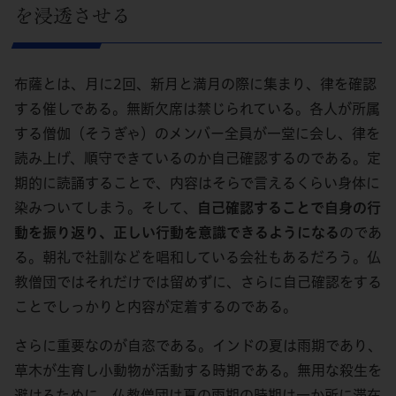
を浸透させる
布薩とは、月に2回、新月と満月の際に集まり、律を確認
する催しである。無断欠席は禁じられている。各人が所属
する僧伽（そうぎゃ）のメンバー全員が一堂に会し、律を
読み上げ、順守できているのか自己確認するのである。定
期的に読誦することで、内容はそらで言えるくらい身体に
染みついてしまう。そして、
自己確認することで自身の行
動を振り返り、正しい行動を意識できるようになる
のであ
る。朝礼で社訓などを唱和している会社もあるだろう。仏
教僧団ではそれだけでは留めずに、さらに自己確認をする
ことでしっかりと内容が定着するのである。
さらに重要なのが自恣である。インドの夏は雨期であり、
草木が生育し小動物が活動する時期である。無用な殺生を
避けるために、仏教僧団は夏の雨期の時期は一か所に滞在