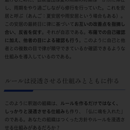
し、雨期をやり過ごしながら修行を行っていた。これを安
居と呼ぶ（あんご：夏安居や雨安居という場合もある）。
この安居の最終日に律に基づいて
お互いの改善点を指摘し
合い、反省を促す
。それが自恣である。
布薩での自己確認
に加え、他者の目による確認も行う
。このように自己と他
者との複数の目で律が順守できているか確認できるような
仕組みを導入しているのである。
ルールは浸透させる仕組みとともに作る
このように釈迦の組織は、
ルールを作るだけではなく、
しっかりと浸透させる仕組み
も作り、「仏に魂を入れた」
のである。あなたの組織はつくった方針やルールを浸透さ
せる仕組みがあるだろか？