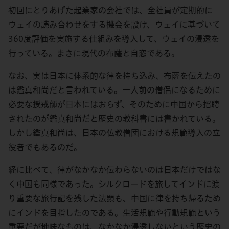
初回にとりあげた起業家の会社では、全社員が定期的に
ウェイの読み合わせをする機会を設け、ウェイに基づいて
360度評価を実施する仕組みを導入して、ウェイの浸透を
行っている。まさに現代の布薩と自恣である。
なお、実は日本に体系的な律を持ち込み、布薩を伝えたの
は鑑真和尚だと言われている。一人前の僧侶になるために
必要な授戒師が日本にはおらず、そのために中国から招聘
されたのが鑑真和尚だと歴史の教科書には書かれている。
しかし鑑真和尚は、日本の仏教僧団における規範導入の立
役者でもあるのだ。
経に比べて、律がなかなか伝わらないのは日本だけではな
く中国も同様であった。シルクロードを旅してインドに渡
り重要な旅行記を残した法顕も、中国に律を持ち帰るため
にインドを目指したのである。生活規範や行動規範という
重要だが地味なものは、なかなか浸透しないという歴史の