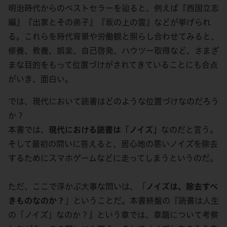
明治時代からのベストセラーを辿ると、例えば『西国立志
編』『出家とその弟子』『坂の上の雲』などが挙げられ
る。これらを時代背景や労働観と照らし合わせてみると、
修養、教養、娯楽、自己啓発、ハウツー取得など、さまざ
まな目的をもって位置づけがされてきていることにも合点
がいき、面白い。
では、現代において読書はどのような位置づけなのだろう
か？
本書では、
現代における読書は「ノイズ」
なのだと言う。
そして最初の問いに答えると、居心地の悪いノイズを除去
するためにスマホゲームなどに走ってしまうというのだ。
ただ、ここで浮かぶ大事な問いは、「
ノイズは、除去すべ
きものなのか？
」ということだ。本書終盤の『読書は人生
の「ノイズ」なのか？』という章では、章題について考察