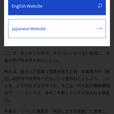
English Website
多くの営業本は、卓越した”勘とセンス”を持つ敏腕営業
パーソンの経験談になりがちだ。しかし、本書は違う。
営
業1万人・お客様1万人 ＝ 2万人への調査という膨大な
データ
から、科学的なアプローチで
営業における「急所」
Japanese Website
を解き明かしている
。本書は営業としての「指南書」であ
り、その体系的な学びは誰でも現場で再現可能だ。
ここで、せっかくなので、ネタバレにならない程度に、本
書の学びをおすそわけしたい。
例えば、皆さんが営業で提案を終えた後、お客様から「検
討しますのでお待ちください」と言われたとしよう。この
とき、どう対応するだろうか。そこは「持ち前の関係構築
力で……」というと、それこそ勘とセンスが試される領域
だ。
本書は、こうした場面を「検討しますの仮面」と表現し、