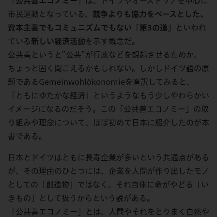
「
公共善エコノミー
」は、ドイツやオーストリアを中心に
市民運動となっている、
競争よりも協力をベースとした、
資本主義でもコミュニズムでもない「第3の道」
といわれ
ている
新しい経済活動
を示す概念だ。
公共善というと”公共”が行政などを想起させるためか、
ちょっと固く聞こえるかもしれない。しかしドイツ語の原
題であるGemeinwohlökonomieを直訳してみると、
「ともにゆたかな経済」というようなもう少しやわらかい
イメージになるのだそう。この「公共善エコノミー」の取
り組みや理念について、ほぼ初めて日本に紹介したのが本
書である。
日本とドイツはともに長寿企業が多いという共通点がある
が、その理由のひとつには、企業を人間が作り出したモノ
としての「創造物」ではなく、それ自体に命がやどる「い
きもの」として扱うからという説がある。
「公共善エコノミー」とは、人間やそれをとりまく自然や