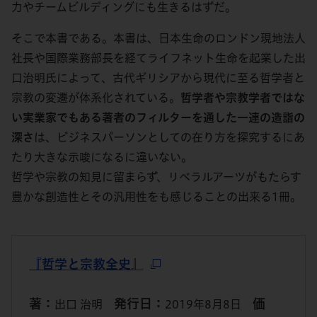
力やチームビルディングにも生きるはずだ。
そこで本書である。本書は、日本生命のロンドン現地法人
社長や国際業務部長を経てライフネット生命を起業した出
口治明氏によって、古代ギリシアから現代に至る哲学者と
宗教の変遷が体系化されている。
哲学者や宗教学者ではな
い実業家でもある著者のフィルターを通した一連の造詣の
深さ
は、ビジネスパーソンとしての在り方を探究するにあ
たり大きな示唆になるに違いない。
哲学や宗教の知見に留まらず、リベラルアーツがもたらす
豊かな創造性とその汎用性をも感じることの出来る1冊。
『哲学と宗教全史』
著：
発行日：
価
出口 治明
2019年8月8日