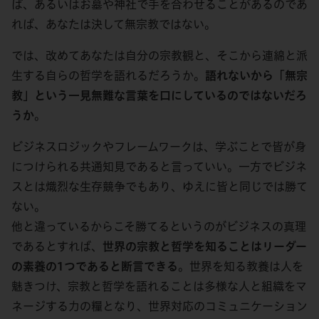
ば、あるいはお墓や神社で手を合わせることがあるのであ
れば、あなたは決して無宗教ではない。
では、改めてあなたは自分の宗教観と、そこから連綿と派
生する自らの哲学を語れるだろうか。
語れないから「無宗
教」という一見無難な言葉を口にしているのではないだろ
うか
。
ビジネスロジックやフレームワークは、学ぶことで皆が身
につけられる共通知見であると言っていい。一方でビジネ
スとは熾烈な生存競争でもあり、ゆえに皆と同じでは勝て
ない。
他と違っているからこそ勝てるというのがビジネスの真理
であるとすれば、
世界の宗教と哲学を知ることはリーダー
の素養の1つであると断言できる
。世界を知る教養は人を
魅きつけ、宗教と哲学を語れることは多様な人と組織をマ
ネージする力の糧となり、世界対応のコミュニケーション