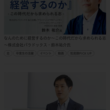
なんのために経営するのか～この時代だから求められる志
～株式会社パラドックス・鈴木祐介氏
志
卒業生の活躍
イベント
動画
知見録PICK UP