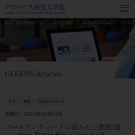
創造と変革のMBA グロービス経営大学院
GLOBIS Articles
ゴールデ
GLOBIS Articles
思考
書籍
知見録PICK UP
投稿日：2024年04月25日
ゴールデンウィークに読みたい書籍5選