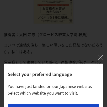
推薦者：太田 昂志（グロービス経営大学院 教員）
コンペで連続失注し、悔しい思いをした経験はないだろう
か。私にはある。
営業職として奮闘していた時代、連戦連敗が続き、壁にぶ
つかった。当時、藁にもすがる思いで営業本を読み漁った
Select your preferred language
ところ、ある書籍と出会い、状況が好転した。それが、今
や累計発行部数9万部を超える大ベストセラー、『無敗営
You have just landed on our Japanese website.
業』シリーズだ。本書はその『無敗営業』の著者である高
Select which website you want to visit.
橋浩一 氏による新著である。
営業本と聞いて、抵抗感を覚えた方もいるかもしれない。