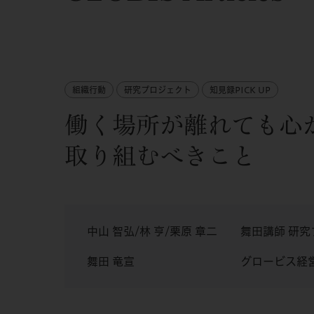
組織行動
研究プロジェクト
知見録PICK UP
働く場所が離れても心
取り組むべきこと
中山 智弘/林 亨/栗原 章二
舞田講師 研究
舞田 竜宣
グロービス経