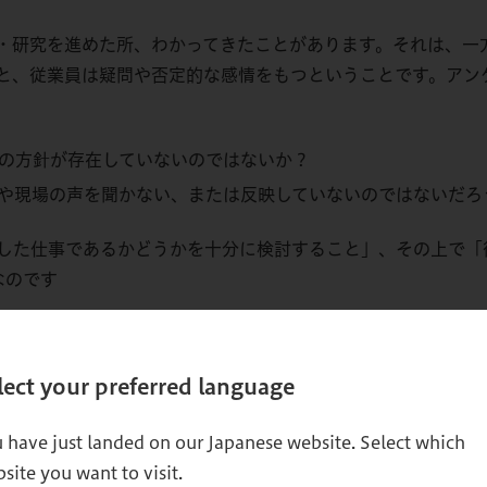
・研究を進めた所、わかってきたことがあります。それは、一
と、従業員は疑問や否定的な感情をもつということです。アン
の方針が存在していないのではないか？
や現場の声を聞かない、または反映していないのではないだろ
した仕事であるかどうかを十分に検討すること」、その上で「
なのです
定的なフィードバックが多かった事項は以下の通りでした。
lect your preferred language
させるような、全社で縛ったテレワーク制度
レワーク
 have just landed on our Japanese website. Select which
いと受け取られるテレワーク制度
site you want to visit.