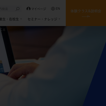
EN
マイページ
体験クラス&説明会
業生・在校生
セミナー・ナレッジ
きこと