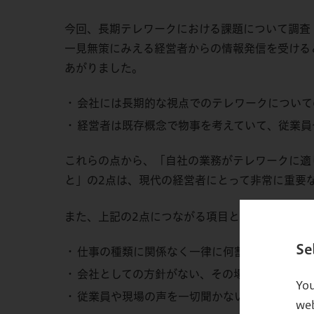
今回、長期テレワークにおける課題について調査
一見無策にみえる経営者からの情報発信を受ける
あがりました。
会社には長期的な視点でのテレワークについて
経営者は既存概念で物事を考えていて、従業員
これらの点から、「自社の業務がテレワークに適
と」の2点は、現代の経営者にとって非常に重要
また、上記の2点につながる項目として、特に否
Se
仕事の種類に関係なく一律に何割と決めて出社
会社としての方針がない、その場しのぎ的なテ
You
従業員や現場の声を一切聞かない、反映されな
web