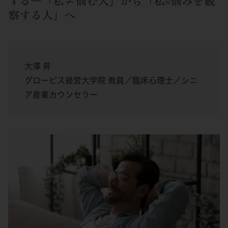
する―「私≠悩む人」から「私=悩みを観
察する人」へ
大澤 昇
グロービス経営大学院 教員／臨床心理士／シニ
ア産業カウンセラー