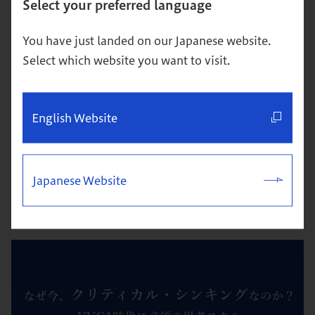
Select your preferred language
学専攻修士課程修了
You have just landed on our Japanese website.
学位：修士（臨床心理学）
Select which website you want to visit.
English Website
記事一覧へ戻る
Japanese Website
人気記事
Popular articles