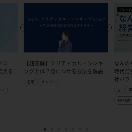
ノロ
【超図解】クリティカル・シンキ
なんの
変える
ングとは？身につける方法を解説
時代だ
社パラ
思考
キャリア
ョン
志
卒
知見録PI