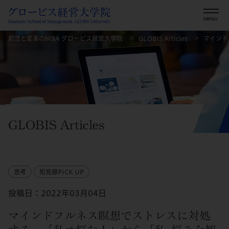
創造と変革のMBA グロービス経営大学院
GLOBIS Articles
マインド
GLOBIS Articles
思考
知見録PICK UP
投稿日：2022年03月04日
マインドフルネス瞑想でストレスに対処