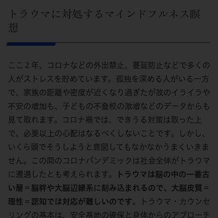
トラウマに対処するマインドフルネス瞑
想
ここ２年、コロナなどの外出禁止、蔓延防止などで多くの
人がストレスを貯めています。孤独を深める人がいる一方
で、家族の距離や密度が近くなり過ぎたが故のイライラや
不安の増加も、子どもの不登校の激増などのデータからも
見て取れます。コロナ禍では、できうる対策は取った上
で、必要以上の心配はなるべくしないことです。しかし、
いくら頭でそうしようと意図してもなかなかうまくいきま
せん。この間のコロナパンデミックは社会全体がトラウマ
に遭遇したとも考えられます。
トラウマは脳の中の一番古
い層＝脳幹や大脳辺縁系に刻み込まれるので、大脳皮質＝
理性＝認知では対応が難しいのです
。トラウマ・カウンセ
リングの基本は、安全基地の確保と身体からのアプローチ