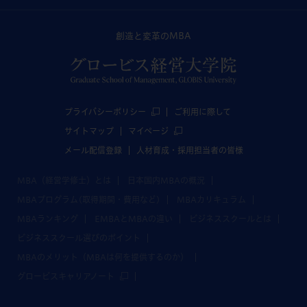
創造と変革のMBA
プライバシーポリシー
ご利用に際して
サイトマップ
マイページ
メール配信登録
人材育成・採用担当者の皆様
MBA（経営学修士）とは
日本国内MBAの概況
MBAプログラム(取得期間・費用など)
MBAカリキュラム
MBAランキング
EMBAとMBAの違い
ビジネススクールとは
ビジネススクール選びのポイント
MBAのメリット（MBAは何を提供するのか）
グロービスキャリアノート