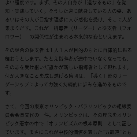
よい程度です。まず、その人自身が「道なるもの」を覚
知・実践していく。そうした道に献身している人の姿、あ
るいはその人が目指す理想に人が感化を受け、そこに人が
集まりだす。これが「指導者（リーダー）と従支者（フォ
ロワー）」の関係性が生まれる本来的な姿といえます。
その場合の従支者は１人１人が目的のもとに自律的に振る
舞おうとします。たとえ指導者が途中でいなくなっても、
その志を受け継いだ誰かが新しい指導者として現れます。
何か大きなことを成し遂げる集団は、「導く」形のリー
ダーシップによって力強く持続的に歩みを進めるもので
す。
さて、今回の東京オリンピック・パラリンピックの組織委
員会会長交代の一件。オリンピックは、その理念をオリン
ピック憲章の中で「オリンピズムの根本原則」として記し
ています。まさにこれが中核的価値を表した“五輪道”とも