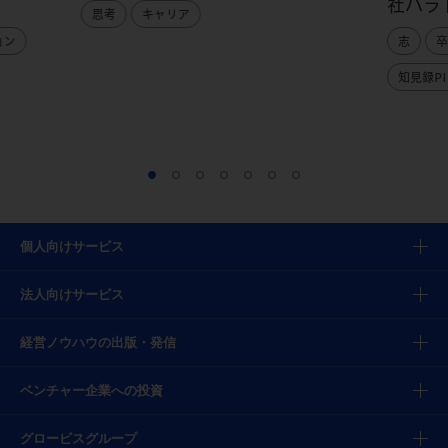
社パラ
思考
キャリア
ョン
志
卒
知見録PI
個人向けサービス
法人向けサービス
経営ノウハウの出版・発信
ベンチャー企業への投資
グロービスグループ