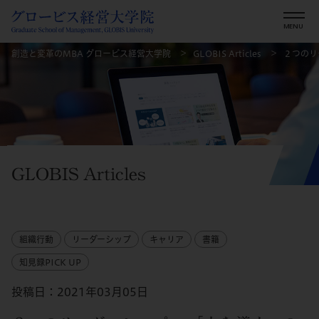
創造と変革のMBA グロービス経営大学院
GLOBIS Articles
２つのリ
GLOBIS Articles
組織行動
リーダーシップ
キャリア
書籍
知見録PICK UP
投稿日：2021年03月05日