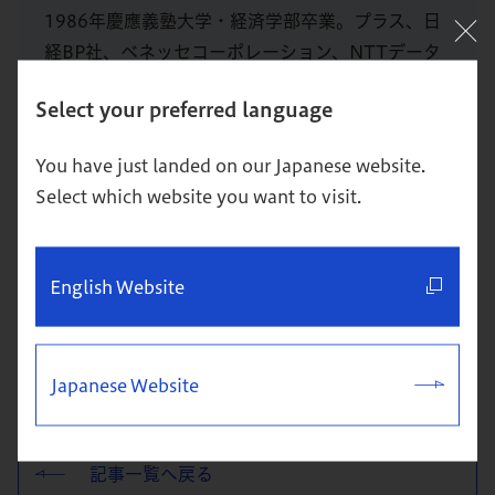
1986年慶應義塾大学・経済学部卒業。プラス、日
経BP社、ベネッセコーポレーション、NTTデータ
を経て、03年独立。94-95年イリノイ工科大学大学
Select your preferred language
院「Institute of Design」（米・シカゴ）研究員、
07年一橋大学大学院・商学研究科にて経営学修士
You have just landed on our Japanese website.
（MBA）取得。
Select which website you want to visit.
著書に、『キレの思考・コクの思考』（東洋経済新
報社）、『個と組織を強くする部課長の対話力』
English Website
『いい仕事ができる人の考え方』『働き方の哲学』
（以上、ディスカヴァー・トゥエンティワン）な
ど。
Japanese Website
記事一覧へ戻る