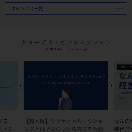
キャンパス一覧
グロービス・ビジネスナレッジ
GLOBIS Business Knowledge
ノロ
【超図解】クリティカル・シンキ
なんの
変える
ングとは？身につける方法を解説
時代だ