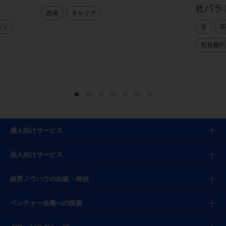
社パラ
思考
キャリア
ョン
志
卒
知見録PI
個人向けサービス
法人向けサービス
経営ノウハウの出版・発信
ベンチャー企業への投資