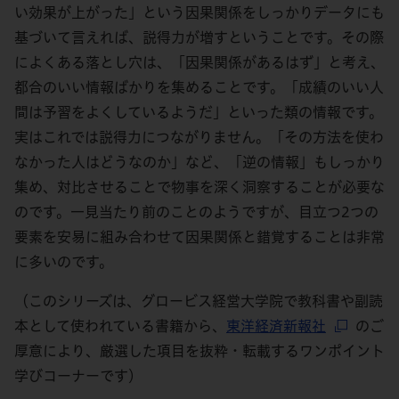
い効果が上がった」という因果関係をしっかりデータにも
基づいて言えれば、説得力が増すということです。その際
によくある落とし穴は、「因果関係があるはず」と考え、
都合のいい情報ばかりを集めることです。「成績のいい人
間は予習をよくしているようだ」といった類の情報です。
実はこれでは説得力につながりません。「その方法を使わ
なかった人はどうなのか」など、「逆の情報」もしっかり
集め、対比させることで物事を深く洞察することが必要な
のです。一見当たり前のことのようですが、目立つ2つの
要素を安易に組み合わせて因果関係と錯覚することは非常
に多いのです。
（このシリーズは、グロービス経営大学院で教科書や副読
本として使われている書籍から、
東洋経済新報社
のご
厚意により、厳選した項目を抜粋・転載するワンポイント
学びコーナーです）