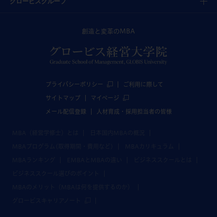
グロービスグループ
創造と変革のMBA
プライバシーポリシー
ご利用に際して
サイトマップ
マイページ
メール配信登録
人材育成・採用担当者の皆様
MBA（経営学修士）とは
日本国内MBAの概況
MBAプログラム(取得期間・費用など)
MBAカリキュラム
MBAランキング
EMBAとMBAの違い
ビジネススクールとは
ビジネススクール選びのポイント
MBAのメリット（MBAは何を提供するのか）
グロービスキャリアノート