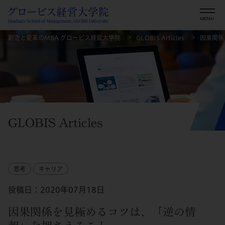
創造と変革のMBA グロービス経営大学院
GLOBIS Articles
因果関係
GLOBIS Articles
思考
キャリア
投稿日：2020年07月18日
因果関係を見極めるコツは、「逆の情