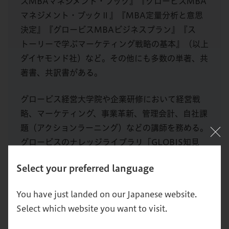
スMBAマネジメント・ブック』『グロービスMBA
マネジメント・ブックⅡ』『MBA定量分析と意思
決定』『グロービスMBAビジネスプラン』『ス
トーリーで学ぶマーケティング戦略の基本』（以上
ダイヤモンド社）など。その他にも多数の単著、共
著書、共訳書がある。
グロービス経営大学院や企業研修において経営戦
略、マーケティング、事業革新、管理会計、自社課
題（アクションラーニング）などの講師を務める。
グロービスのナレッジライブラリ「GLOBIS知見
録」に定期的にコラムを連載するとともに、さまざ
Select your preferred language
まなテーマで講演なども行っている。
You have just landed on our Japanese website.
Select which website you want to visit.
記事一覧へ戻る