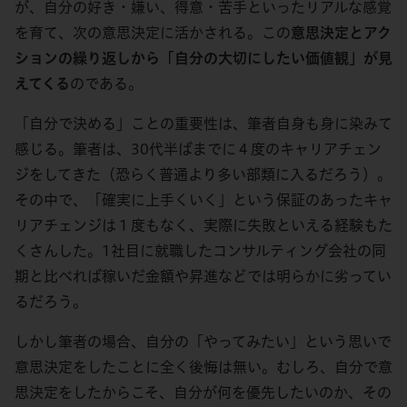
が、自分の好き・嫌い、得意・苦手といったリアルな感覚
を育て、次の意思決定に活かされる。この
意思決定とアク
ションの繰り返しから「自分の大切にしたい価値観」が見
えてくる
のである。
「自分で決める」ことの重要性は、筆者自身も身に染みて
感じる。筆者は、30代半ばまでに４度のキャリアチェン
ジをしてきた（恐らく普通より多い部類に入るだろう）。
その中で、「確実に上手くいく」という保証のあったキャ
リアチェンジは１度もなく、実際に失敗といえる経験もた
くさんした。1社目に就職したコンサルティング会社の同
期と比べれば稼いだ金額や昇進などでは明らかに劣ってい
るだろう。
しかし筆者の場合、自分の「やってみたい」という思いで
意思決定をしたことに全く後悔は無い。むしろ、自分で意
思決定をしたからこそ、自分が何を優先したいのか、その