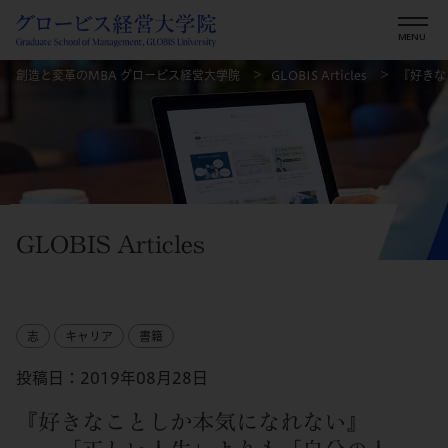
創造と変革のMBA グロービス経営大学院
GLOBIS Articles
『好きな
GLOBIS Articles
志
キャリア
書籍
投稿日：2019年08月28日
『好きなことしか本気になれない』