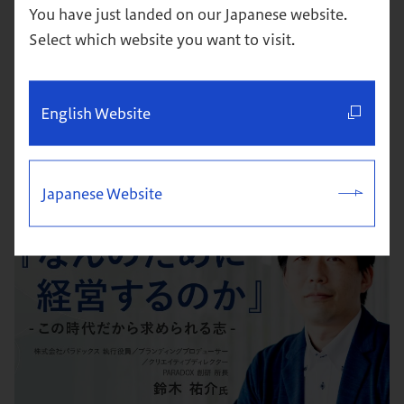
You have just landed on our Japanese website.
Select which website you want to visit.
【超図解】クリティカル・シンキングとは？身につける方
法を解説
English Website
思考
キャリア
Japanese Website