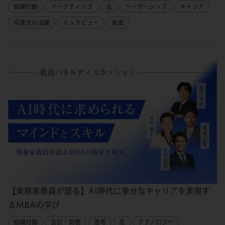
組織行動
マーケティング
志
リーダーシップ
キャリア
卒業生の活躍
インタビュー
起業
【実務家教員が語る】AI時代に幸せなキャリアを実現す
るMBAの学び
組織行動
会計・財務
思考
志
テクノロジー