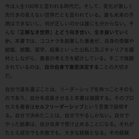
今は人生100年と言われる時代だ。そして、変化が激しく
先行きの見えない世界だとも言われている。誰も未来の予
測はできないし、何が正しいのかは誰にも分からない。そ
んな「
正解なき世界」とどう向き合い、生き抜いていく
か
。本書では、ココナラを創業した著者が、自身の受験や
結婚、就職、留学、起業といった公私に及ぶキャリアを題
材としながら、著者の考え方を紹介している。そこで強調
されているのは、
自分自身で意思決定する
ことの大切さ
だ。
自分で道を選ぶことは、リーダーシップを持つことそのも
のであり、自分を成長させると本書は強調する。そのプロ
セスを著者は
セルフリーダーシップ
という言葉で説明す
る。自分で決めたことは、自分でやるしかない。自分で
やった結果は、自分自身で受け止めることになる。それが
たとえ成功でも失敗でも、大きな経験となる。その経験