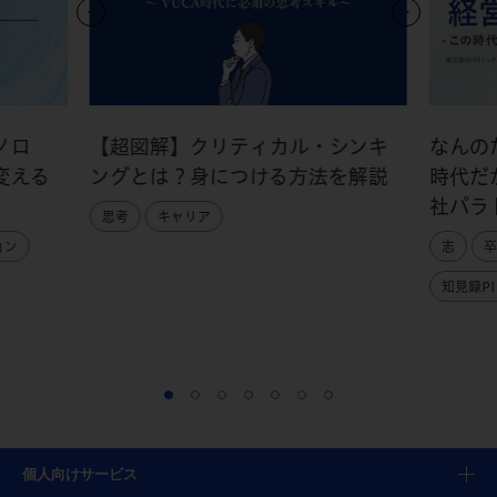
ノロ
【超図解】クリティカル・シンキ
なんの
変える
ングとは？身につける方法を解説
時代だ
社パラ
思考
キャリア
ョン
志
卒
知見録PI
個人向けサービス