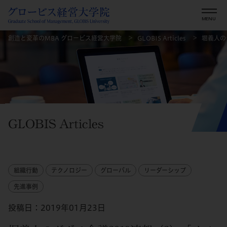
創造と変革のMBA グロービス経営大学院
GLOBIS Articles
堀義人の
GLOBIS Articles
組織行動
テクノロジー
グローバル
リーダーシップ
先進事例
投稿日：2019年01月23日