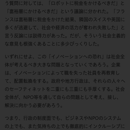
う質問に対しては、「ロボットに税金をかけるべきだ」と
「富裕層にかけるべきだ」という議論に分かれた。「フラ
ンスは富裕層に税金をかけた結果、隣国のスイスや英国に
多くが逃避して、社会や経済の活力が奪われ失敗した」と
言う反論には説得力があった。だが、そういう社会主義的
な意見も根強くあることに多少びっくりした。
いずれにせよ、この「イノベーションへの恐れ」は社会全
体が考えるべき大きな問題となっていくであろう。企業
は、イノベーションによって職を失った社員を再教育し
て、配置転換をする。政府や地方行政は、それらの人々へ
のセーフティネットを二重にも三重にも手厚くする。社会
全体が、NPO等を通して自らの問題として考え、接し、
解決に向かう必要があろう。
つまり、行政の制度面でも、ビジネスやNPOのシステム
の上でも、また気持ちの上でも徹底的にインクルーシブに