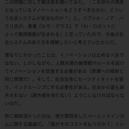
この問題に対して解決策を聞いてみた。「この恐れの源泉
となっているイノベーションをどうすべきなのか。どうい
う社会システムが妥当なのか？」と。ユヴァル・ノア・ハ
ラリ氏が、著書『ホモ・デウス』で「AI・ロボットに
よって無用階級が生まれる」と言っていたので、今後の社
会システムのあり方を理解したいと考えていたからだ。
僕なりにわかったことは、イノベーションは止めるべきで
はない。しかしながら、人類共通の倫理観やルールを設け
てイノベーションを促進する必要がある（原爆への規制と
同じ原理だ）。そして、社会全体にセーフティネットを張
り、インクルーシブにする必要性がある。社会から誰も疎
外されない（疎外感を持たない）ようにしなければならな
いのだ。
特に興味深かったのは、僕が質問をしたベーシックインカ
ムに関する議論だ。「誰がそのコストを払うのか？」とい