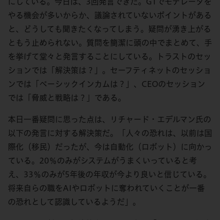
にしている。今日は、3回発言できた。G1でモデレータを
やる機会が多いからか、議論されていないポイントがある
と、どうしても聞きたくなってしまう。疑問が湧き上がる
ともう止められない。質問を簡潔に頭の中でまとめて、手
を挙げて堂々と発言することにしている。トラストのセッ
ションでは「解決策は？」。セーフティネットのセッショ
ンでは「ベーシックインカムは？」、CEOのセッション
では「脅威と戦略は？」である。
本日一番疑問に思った点は、リチャード・エデルマン氏の
以下の発言に対する解決策だ。「人々の恐れは、以前は国
際化（移民）だったが、今は自動化（ロボット）に向かっ
ている。20％のみがシステムがうまくいっていると考
え、33％のみが5年後の年収が今より良いと信じている。
将来自らの職をAIやロボットに奪われていくことが一番
の恐れとして認識しているようだ」。