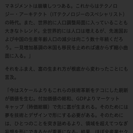
マネジメントは崩壊しつつある。これからはテクノロ
ジー・アーキテクト（ITテクノロジーのスペシャリスト）
の時代。また、世界的に人口調整局面に入っていることも
大きなトレンド。全世界的には人口は増えるが、先進国お
よび中国の生産年齢人口の減少は向こう数十年続くだろ
う。一見増加基調の米国も移民を止めれば遠からず縮小曲
面に入る。」
それをふまえ、富の生まれ方が根底から変わったことにも
言及。
「今はスケールよりもこれらの技術革新をテコにした刷新
が価値を生む。付加価値の総和、GDPよりマーケット
キャップ（時価総額）で先に富が生まれる。そのためには
夢を技術とデザインで形にする必要がある。そのために
は、ひとつのことを突き詰めるより、領域を超えてつなぎ
妄想を形にできるかが重要になる。結果、ほぼ全産業セク