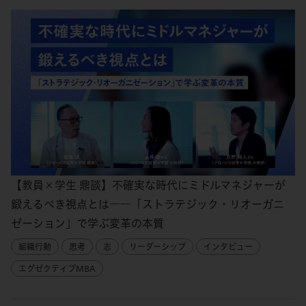
【教員×学生 鼎談】不確実な時代にミドルマネジャーが
鍛えるべき視点とは――「ストラテジック・リオーガニ
ゼーション」で学ぶ変革の本質
組織行動
思考
志
リーダーシップ
インタビュー
エグゼクティブMBA