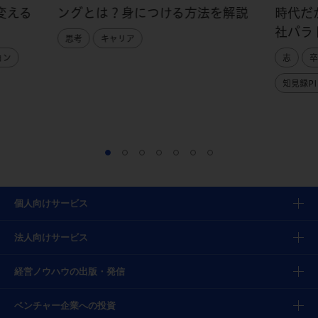
変える
ングとは？身につける方法を解説
時代だ
社パラ
思考
キャリア
ョン
志
卒
知見録PI
個人向けサービス
法人向けサービス
経営ノウハウの出版・発信
ベンチャー企業への投資