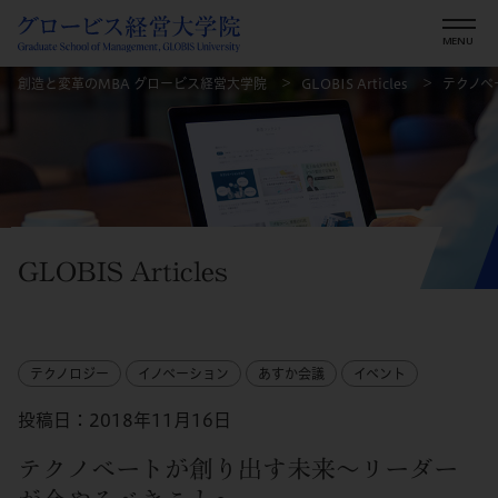
創造と変革のMBA グロービス経営大学院
GLOBIS Articles
テクノベ
GLOBIS Articles
テクノロジー
イノベーション
あすか会議
イベント
投稿日：2018年11月16日
テクノベートが創り出す未来～リーダー