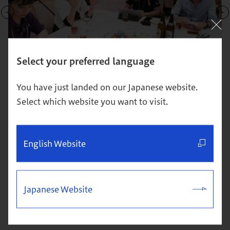
Select your preferred language
（安宅和人氏／ヤフー株式会社 CSO（チーフストラテジーオフィ
サー））
You have just landed on our Japanese website.
Select which website you want to visit.
「あすか会議」は、グロービス経営大学院の教育理
English Website
念である、能力開発、ネットワーク、志を培う場
を、在校生・卒業生に継続的に提供することを目的
として、各界で活躍する経営者や政治家、学者およ
Japanese Website
び教員などを招待して開催するビジネスカンファレ
ンスです。