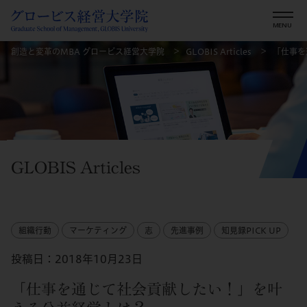
創造と変革のMBA グロービス経営大学院
GLOBIS Articles
「仕事を
GLOBIS Articles
組織行動
マーケティング
志
先進事例
知見録PICK UP
投稿日：2018年10月23日
「仕事を通じて社会貢献したい！」を叶