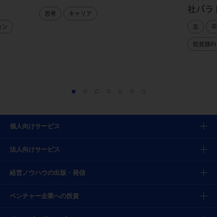
社パラ
思考
キャリア
ョン
志
卒
知見録PI
個人向けサービス
法人向けサービス
経営ノウハウの出版・発信
ベンチャー企業への投資