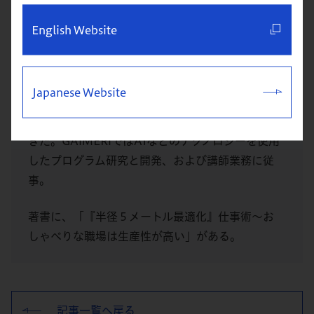
グロービスAI経営教育研究所（GAiMERi）研究員
English Website
10代半ばからの約10年を米国で過ごす。帰国後、
マッキンゼー・アンド・カンパニー東京支社に勤
務。その後 米系ヘッドハンターを経て、株式会社
Japanese Website
グロービスに入社。ビジネスパーソンのより良い
キャリア形成や成長に携わる仕事をやりがいとして
きた。GAiMERiではAIなどのテクノロジーを使用
したプログラム研究と開発、および講師業務に従
事。
著書に、「『半径５メートル最適化』仕事術〜お
しゃべりな職場は生産性が高い」がある。
記事一覧へ戻る