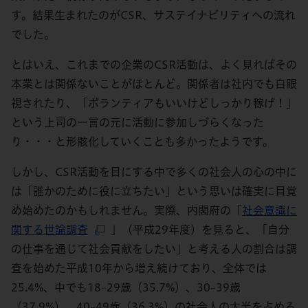
す。結果生まれたのがCSR、サステイナビリティへの流れ
でした。
とはいえ、これまでの企業のCSR活動は、よく見ればその
本業とは関係ないことがほとんど。関係者は社内でも白眼
視されたり、「ボランティアもいいけどしっかり稼げ！」
という上司の一言の元に活動に参加しづらくなった
り・・・と形骸化していくことも多かったようです。
しかし、CSR活動を目にする中で多くの社会人の心の中に
は「誰かのために役に立ちたい」という思いは確実に目覚
め始めたのかもしれません。実際、内閣府の「
社会意識に
関する世論調査
」（平成29年度）を見ると、「自分
の仕事を通じて社会貢献をしたい」と考える人の割合は調
査を始めた平成10年から増え続けており、全体では
25.4%、中でも18~29歳（35.7%）、30~39歳
（37.9%）、40~49歳（36.3%）の社会人の大半を占める