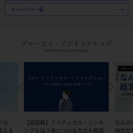
キャンパス一覧
グロービス・ビジネスナレッジ
GLOBIS Business Knowledge
ノロ
【超図解】クリティカル・シンキ
なんの
変える
ングとは？身につける方法を解説
時代だ