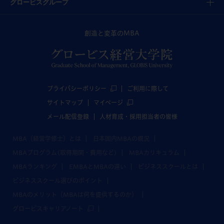
グロービスグループ
創造と変革のMBA
プライバシーポリシー
ご利用に際して
サイトマップ
マイページ
メール配信登録
人材育成・採用担当者の皆様
MBA（経営学修士）とは
日本国内MBAの概況
MBAプログラム(取得期間・費用など)
MBAカリキュラム
MBAランキング
EMBAとMBAの違い
ビジネススクールとは
ビジネススクール選びのポイント
MBAのメリット（MBAは何を提供するのか）
グロービスキャリアノート