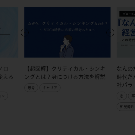
ノロ
【超図解】クリティカル・シンキ
なんの
変える
ングとは？身につける方法を解説
時代だ
社パラ
思考
キャリア
ョン
志
卒
知見録PI