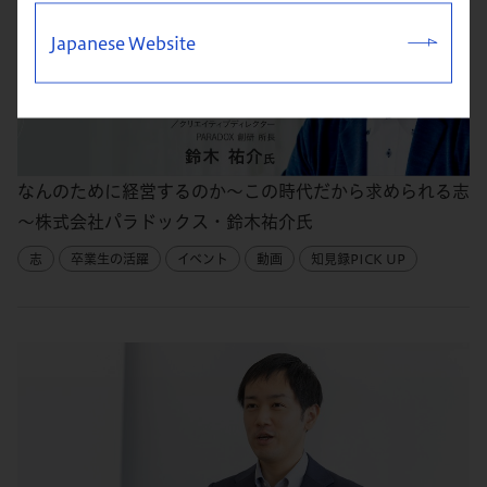
Japanese Website
なんのために経営するのか～この時代だから求められる志
～株式会社パラドックス・鈴木祐介氏
志
卒業生の活躍
イベント
動画
知見録PICK UP