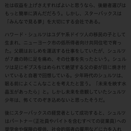
社は収益を上げさえすればよいと思うなら、後継者選びは
もっと簡単に済んだだろう。しかし、スターバックスは
「みんなで見る夢」を大切にする会社である。
ハワード・シュルツはユダヤ系ドイツ人の移民の子として
生まれ、ニューヨーク市の低所得者向け共同住宅で育っ
た。父親はおしめを運送する仕事をしていたが、シュルツ
が７歳の時に足を痛め、その仕事を失ったという。シュル
ツは足にギプスをはめられて絶望する父の姿が目に焼き付
いていると自著で回想している。少年時代のシュルツは、
眠る前によくこんなことを考えたと言う。「未来を映す水
晶玉があったら」と。しかし未来を悲観していたシュルツ
少年は、怖くてのぞき込めないと思ったそうだ。
後にスターバックスの経営者として成功すると、シュルツ
はパートナー(正社員やバイトを含むすべての従業員)への
奨学金や保険の提供、社会的弱者の雇用などに力を入れ