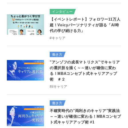
インタビュー
【イベントレポート】フォロワー11万人
超！Voicyパーソナリティが語る「AI時
代の学び続ける力」
#キャリア
働き方
"アンゾフの成長マトリクス"でキャリア
の選択肢を描く～～迷いが確信に変わ
る！MBAコンセプト式キャリアアップ
術 ＃２
#♯キャリア
働き方
不確実時代の"両利きのキャリア"実践法
～～迷いが確信に変わる！MBAコンセプ
ト式キャリアアップ術 #1