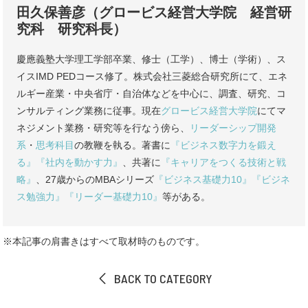
田久保善彦（グロービス経営大学院 経営研
究科 研究科長）
慶應義塾大学理工学部卒業、修士（工学）、博士（学術）、ス
イスIMD PEDコース修了。株式会社三菱総合研究所にて、エネ
ルギー産業・中央省庁・自治体などを中心に、調査、研究、コ
ンサルティング業務に従事。現在
グロービス経営大学院
にてマ
ネジメント業務・研究等を行なう傍ら、
リーダーシップ開発
系
・
思考科目
の教鞭を執る。著書に
『ビジネス数字力を鍛え
る』
『社内を動かす力』
、共著に
『キャリアをつくる技術と戦
略』
、27歳からのMBAシリーズ
『ビジネス基礎力10』
『ビジネ
ス勉強力』
『リーダー基礎力10』
等がある。
※本記事の肩書きはすべて取材時のものです。
BACK TO CATEGORY