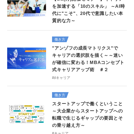
を加速する「10のスキル」 ～AI時
代に"こそ"、20代で意識したい本
質的な力～
働き方
"アンゾフの成長マトリクス"で
キャリアの選択肢を描く～～迷い
が確信に変わる！MBAコンセプト
式キャリアアップ術 ＃２
#♯キャリア
働き方
スタートアップで働くということ
～大企業からスタートアップへの
転職で生じるギャップの要因とそ
の乗り越え方～
#キャリア