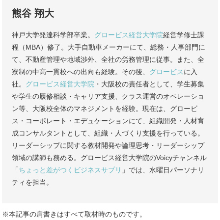
熊谷 翔大
神戸大学発達科学部卒業。
グロービス経営大学院
経営学修士課
程（MBA）修了。大手自動車メーカーにて、総務・人事部門に
て、不動産管理や地域渉外、全社の労務管理に従事。また、全
寮制の中高一貫校への出向も経験。その後、
グロービス
に入
社。
グロービス経営大学院
・大阪校の責任者として、学生募集
や学生の履修相談・キャリア支援、クラス運営のオペレーショ
ン等、大阪校全体のマネジメントを経験。現在は、グロービ
ス・コーポレート・エデュケーションにて、組織開発・人材育
成コンサルタントとして、組織・人づくり支援を行っている。
リーダーシップに関する教材開発や論理思考・リーダーシップ
領域の講師も務める。グロービス経営大学院のVoicyチャンネル
「
ちょっと差がつくビジネスサプリ
」では、水曜日パーソナリ
ティを担当。
※本記事の肩書きはすべて取材時のものです。