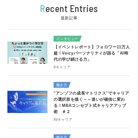
R
ecent Entries
最新記事
インタビュー
【イベントレポート】フォロワー11万人
超！Voicyパーソナリティが語る「AI時
代の学び続ける力」
#キャリア
働き方
"アンゾフの成長マトリクス"でキャリア
の選択肢を描く～～迷いが確信に変わ
る！MBAコンセプト式キャリアアップ
術 ＃２
#♯キャリア
働き方