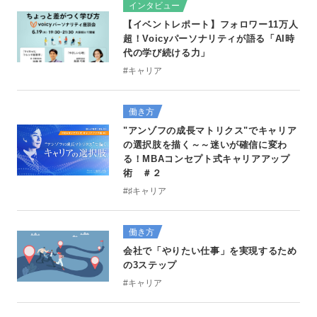
インタビュー
【イベントレポート】フォロワー11万人
超！Voicyパーソナリティが語る「AI時
代の学び続ける力」
#キャリア
働き方
"アンゾフの成長マトリクス"でキャリア
の選択肢を描く～～迷いが確信に変わ
る！MBAコンセプト式キャリアアップ
術 ＃２
#♯キャリア
働き方
会社で「やりたい仕事」を実現するため
の3ステップ
#キャリア