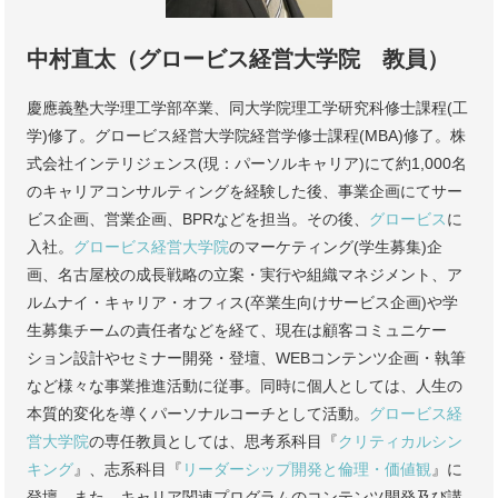
中村直太（グロービス経営大学院 教員）
慶應義塾大学理工学部卒業、同大学院理工学研究科修士課程(工
学)修了。グロービス経営大学院経営学修士課程(MBA)修了。株
式会社インテリジェンス(現：パーソルキャリア)にて約1,000名
のキャリアコンサルティングを経験した後、事業企画にてサー
ビス企画、営業企画、BPRなどを担当。その後、
グロービス
に
入社。
グロービス経営大学院
のマーケティング(学生募集)企
画、名古屋校の成長戦略の立案・実行や組織マネジメント、ア
ルムナイ・キャリア・オフィス(卒業生向けサービス企画)や学
生募集チームの責任者などを経て、現在は顧客コミュニケー
ション設計やセミナー開発・登壇、WEBコンテンツ企画・執筆
など様々な事業推進活動に従事。同時に個人としては、人生の
本質的変化を導くパーソナルコーチとして活動。
グロービス経
営大学院
の専任教員としては、思考系科目『
クリティカルシン
キング
』、志系科目『
リーダーシップ開発と倫理・価値観
』に
登壇。また、キャリア関連プログラムのコンテンツ開発及び講